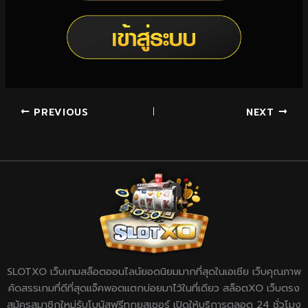
PREVIOUS
NEXT
SLOTXO เว็บเกมสล็อตออนไลน์ยอดนิยมมากที่สุดในเอเชีย เว็บคุณภาพ
คัดสรรเกมที่ดีที่สุดแจ็คพอตแตกบ่อยมาไว้ในที่เดียว สล็อตXO เว็บตรง
สมัครสมาชิกใหม่รับโบนัสฟรีทุกยูสเซอร์ เปิดให้บริการตลอด 24 ชั่วโมง