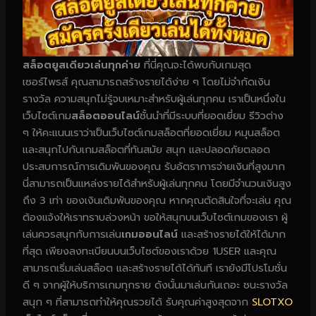
สล็อตยูสเดียวเล่นทุกค่าย
ที่นี่คุณจะได้พบกับเกมสุด
เซอร์ไพรส์ คุณสามารถสร้างรายได้ง่าย ๆ โดยไม่จำกัดเงิน
รางวัล ความสนุกไม่รู้จบเหมาะสำหรับผู้เล่นทุกคน เราเป็นหนึ่งใน
เว็บไซต์เกม
สล็อตออนไลน์
ชั้นนำที่มีระบบที่ยอดเยี่ยม รีวิวต่าง
ๆ ให้คะแนนเราว่าเป็นเว็บไซต์เกมสล็อตที่ยอดเยี่ยม หมุนสล็อต
และสนุกไปกับเกมสล็อตที่ทันสมัย ​​สนุก และปลอดภัยตลอด
ประสบการณ์การเดิมพันของคุณ รับอัตราการจ่ายเงินที่สูงมาก
นี่สามารถเป็นแหล่งรายได้สำหรับผู้เล่นทุกคน โดยมีจำนวนเงินสูง
ถึง 3 เท่า ของเงินเดิมพันของคุณ หากคุณตัดสินใจที่จะเล่น คุณ
ต้องแจ้งให้เราทราบล่วงหน้า ขอให้สนุกบนเว็บไซต์เกมของเรา ผู้
เล่นควรสนุกกับการเล่น
เกมออนไลน์
และสร้างรายได้ให้ได้มาก
ที่สุด เพียงลงทะเบียนบนเว็บไซต์ของเราด้วย 1USER และคุณ
สามารถเริ่มเล่นสล็อต และสร้างรายได้ได้ทันที เรายังมีโปรโมชั่น
ดี ๆ จากผู้ให้บริการเกมทุกราย ดังนั้นมาเล่นกันเถอะ ชนะรางวัล
สนุก ๆ ที่สามารถทำให้คุณรวยได้ รับคุณค่าสูงสุดจาก
SLOTXO