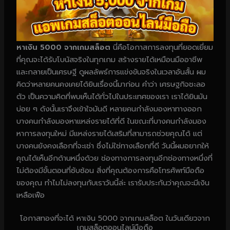
หาเงิน 5000
จากเกมสล็อต
นี่คือโอกาสการลงทุนที่ยอดเยี่ยม
ที่คุณจะได้รับโบนัสจริงในทุกเกม สร้างรายได้เหมือนมืออาชีพ
และกลายเป็นเศรษฐี ดูผลลัพธ์การแข่งขันจริงในเวลาอันสั้น ผม
คิดว่าหลายคนคงเคยได้ยินเรื่องนี้มาก่อน คำว่า เศรษฐกิจชะลอ
ตัว เป็นความคิดที่พบเห็นได้ทั่วไปในประเทศของเรา เราได้ยินมัน
บ่อย ๆ ดังนั้นเราจึงเข้าใจมันดี หลายคนกำลังมองหาทางออก
บางคนกำลังมองหาแหล่งรายได้ที่ดี ในขณะที่บางคนกำลังมอง
หาการลงทุนใหม่ มีแหล่งรายได้เสริมที่สามารถช่วยคุณได้ แต่
บางคนยังคงเลือกที่จะเช่า ซึ่งไม่ใช่ทางเลือกที่ดี วันนี้ผมอยากให้
คุณได้เห็นอีกด้านหนึ่งด้วย ช่องทางการลงทุนอีกช่องทางหนึ่งที่
ไม่ต้องมีขั้นตอนที่ซับซ้อน สิ่งที่คุณต้องการคือโทรศัพท์มือถือ
ของคุณ ทำไมไม่ลงทุนกับเราวันนี้ล่ะ เรารับประกันว่าคุณจะมีเงิน
เหลือเฟือ
โอกาสทองที่จะได้ หาเงิน 5000 จากเกมสล็อต ในวันเดียวจาก
เกมสล็อตออนไลน์มือถือ