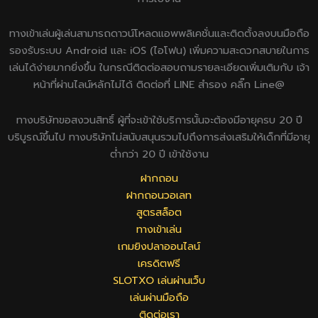
ทางเข้าเล่นผู้เล่นสามารถดาวน์โหลดแอพพลิเคชั่นและติดตั้งลงบนมือถือ
รองรับระบบ Android และ iOS (ไอโฟน) เพิ่มความสะดวกสบายในการ
เล่นได้ง่ายมากยิ่งขึ้น ในกรณีติดต่อสอบถามรายละเอียดเพิ่มเติมกับ เจ้า
หน้าที่ผ่านไลน์หลักไม่ได้ ติดต่อที่ LINE สำรอง คลิ๊ก Line@
ทางบริษัทขอสงวนสิทธิ์ ผู้ที่จะเข้าใช้บริการนั้นจะต้องมีอายุครบ 20 ปี
บริบูรณ์ขึ้นไป ทางบริษัทไม่สนับสนุนรวมไปถึงการส่งเสริมให้เด็กที่มีอายุ
ต่ำกว่า 20 ปี เข้าใช้งาน
ฝากถอน
ฝากถอนวอเลท
สูตรสล็อต
ทางเข้าเล่น
เกมยิงปลาออนไลน์
เครดิตฟรี
SLOTXO เล่นผ่านเว็บ
เล่นผ่านมือถือ
ติดต่อเรา