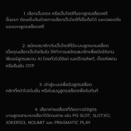
1. เลือกเว็บตรง หรือเว็บไซต์ที่แจกสูตรสล็อตฟรี
ขั้นแรก ต้องเริ่มต้นด้วยการเลือกเว็บไซต์ที่เชื่อถือได้ และปลอดภัย
และแจกสูตรสล็อตฟรี
2. สมัครสมาชิกกับเว็บไซต์ที่มีระบบสูตรเกมสล็อต
เมื่อคุณเลือกเว็บไซต์แล้ว ให้ทำการสมัครสมาชิกเพื่อเปิดใช้งาน
ฟีเจอร์สูตรสแกน AI โดยทั่วไปใช้แค่ เบอร์โทรศัพท์, ตั้งรหัสผ่าน
หรือยืนยัน OTP
3. เข้าสู่ระบบเพื่อรับสูตรสล็อต
คลิกที่หน้าโปรโมชั่น หรือในเมนูสูตรสล็อตเพื่อรับทันที
4. เลือกค่ายสล็อตที่ต้องการใช้สูตร
บางสูตรสามารถเลือกได้ตามค่าย เช่น PG SLOT, SLOTXO,
JOKER123, NOLIMIT และ PRAGMATIC PLAY