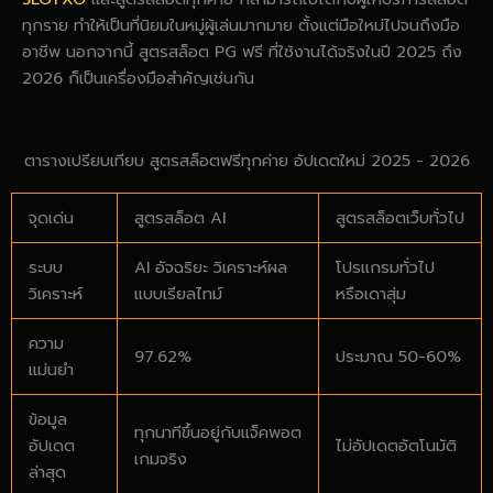
ทุกราย ทำให้เป็นที่นิยมในหมู่ผู้เล่นมากมาย ตั้งแต่มือใหม่ไปจนถึงมือ
อาชีพ นอกจากนี้ สูตรสล็อต PG ฟรี ที่ใช้งานได้จริงในปี 2025 ถึง
2026 ก็เป็นเครื่องมือสำคัญเช่นกัน
ตารางเปรียบเทียบ สูตรสล็อตฟรีทุกค่าย อัปเดตใหม่ 2025 - 2026
จุดเด่น
สูตรสล็อต AI
สูตรสล็อตเว็บทั่วไป
ระบบ
AI อัจฉริยะ วิเคราะห์ผล
โปรแกรมทั่วไป
วิเคราะห์
แบบเรียลไทม์
หรือเดาสุ่ม
ความ
97.62%
ประมาณ 50-60%
แม่นยำ
ข้อมูล
ทุกนาทีขึ้นอยู่กับแจ็คพอต
อัปเดต
ไม่อัปเดตอัตโนมัติ
เกมจริง
ล่าสุด