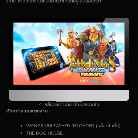
ระบบ AI วิเคราะห์ได้แม่นยำกว่าเกมที่มีผู้เล่นน้อยกว่า
4. สล็อตแตกง่าย ที่โบนัสแตกไว
ตัวอย่างเกมแตกง่าย :
VIKINGS UNLEASHED RELOADED (สล็อตไวกิ้ง)
THE DOG HOUSE