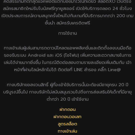
คัดสรรเกมที่ดีที่สุดแจ็คพอตแตกบ่อยมาไว้ในที่เดียว สล็อตXO เว็บตรง
สมัครสมาชิกใหม่รับโบนัสฟรีทุกยูสเซอร์ เปิดให้บริการตลอด 24 ชั่วโมง
เปิดประสบการณ์ความสนุกครั้งใหม่ไปกับเกมที่มีบริการมากกว่า 200 เกม
ชั้นนำ สมัครรับเครดิตฟรี
การใช้งาน
ทางเข้าเล่นผู้เล่นสามารถดาวน์โหลดแอพพลิเคชั่นและติดตั้งลงบนมือถือ
รองรับระบบ Android และ iOS (ไอโฟน) เพิ่มความสะดวกสบายในการ
เล่นได้ง่ายมากยิ่งขึ้น ในกรณีติดต่อสอบถามรายละเอียดเพิ่มเติมกับ เจ้า
หน้าที่ผ่านไลน์หลักไม่ได้ ติดต่อที่ LINE สำรอง คลิ๊ก Line@
ทางบริษัทขอสงวนสิทธิ์ ผู้ที่จะเข้าใช้บริการนั้นจะต้องมีอายุครบ 20 ปี
บริบูรณ์ขึ้นไป ทางบริษัทไม่สนับสนุนรวมไปถึงการส่งเสริมให้เด็กที่มีอายุ
ต่ำกว่า 20 ปี เข้าใช้งาน
ฝากถอน
ฝากถอนวอเลท
สูตรสล็อต
ทางเข้าเล่น