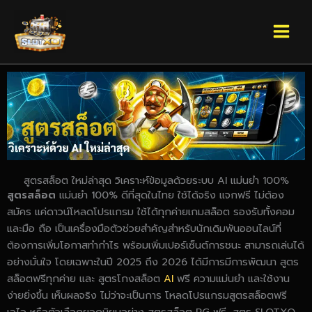
Skip
to
content
สูตรสล็อต ใหม่ล่าสุด วิเคราะห์ข้อมูลด้วยระบบ AI แม่นยำ 100%
สูตรสล็อต
แม่นยำ 100% ดีที่สุดในไทย ใช้ได้จริง แจกฟรี ไม่ต้อง
สมัคร แค่ดาวน์โหลดโปรแกรม ใช้ได้ทุกค่ายเกมสล็อต รองรับทั้งคอม
และมือ ถือ เป็นเครื่องมือตัวช่วยสำคัญสำหรับนักเดิมพันออนไลน์ที่
ต้องการเพิ่มโอกาสทำกำไร พร้อมเพิ่มเปอร์เซ็นต์การชนะ สามารถเล่นได้
อย่างมั่นใจ โดยเฉพาะในปี 2025 ถึง 2026 ได้มีการมีการพัฒนา สูตร
สล็อตฟรีทุกค่าย และ สูตรโกงสล็อต
AI
ฟรี ความแม่นยำ และใช้งาน
ง่ายยิ่งขึ้น เห็นผลจริง ไม่ว่าจะเป็นการ โหลดโปรแกรมสูตรสล็อตฟรี