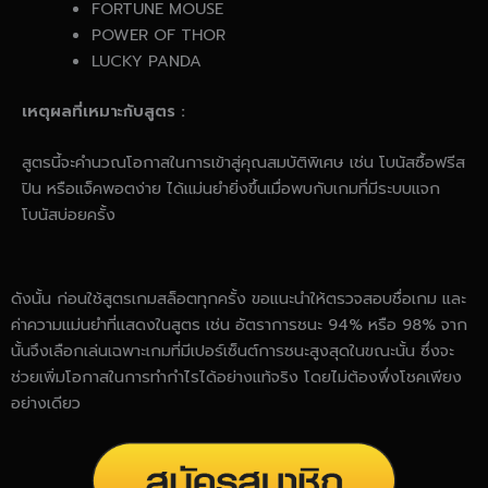
FORTUNE MOUSE
POWER OF THOR
LUCKY PANDA
เหตุผลที่เหมาะกับสูตร :
สูตรนี้จะคำนวณโอกาสในการเข้าสู่คุณสมบัติพิเศษ เช่น โบนัสซื้อฟรีส
ปิน หรือแจ็คพอตง่าย ได้แม่นยำยิ่งขึ้นเมื่อพบกับเกมที่มีระบบแจก
โบนัสบ่อยครั้ง
ดังนั้น ก่อนใช้สูตรเกมสล็อตทุกครั้ง ขอแนะนำให้ตรวจสอบชื่อเกม และ
ค่าความแม่นยำที่แสดงในสูตร เช่น อัตราการชนะ 94% หรือ 98% จาก
นั้นจึงเลือกเล่นเฉพาะเกมที่มีเปอร์เซ็นต์การชนะสูงสุดในขณะนั้น ซึ่งจะ
ช่วยเพิ่มโอกาสในการทำกำไรได้อย่างแท้จริง โดยไม่ต้องพึ่งโชคเพียง
อย่างเดียว