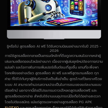
รู้หรือไม่ สูตรสล็อต AI ฟรี ได้รับความนิยมอย่างมากในปี 2025 -
2026
การใช้สูตรสล็อตกลายเป็นเทรนด์หลักที่ดึงดูดความสนใจจากเหล่าผู้
เล่นเกมสล็อตออนไลน์อย่างมาก เนื่องจากผู้เล่นยุคใหม่ต้องการความ
แม่นยำ และโอกาสในการเพิ่มเปอร์เซ็นต์ชนะที่สูงขึ้น แทนที่จะพึ่งพา
โชคเพียงอย่างเดียว สูตรสล็อต AI ฟรี และฟรีสูตรเกมสล็อต ทุก
ค่าย ที่ใช้ได้กับทุกผู้ให้บริการจึงเป็นสิ่งจำเป็น สูตรโกงที่วิเคราะห์โดย
ระบบ AI สามารถคำนวณความน่าจะเป็นในการชนะของแต่ละเกมแบบ
เรียลไทม์ นอกจากนี้ยังมีโปรแกรมดาวน์โหลดสูตรสล็อตฟรี และ
สูตรสล็อตแตกง่าย สำหรับใช้งานบนอุปกรณ์มือถือได้อย่างสะดวก
โดยไม่ต้องสมัคร แม้แต่สูตรเฉพาะอย่างสูตรสล็อต PG APK
SLOTXO
และสูตรสล็อตทุกค่าย ก็สามารถใช้ได้กับผู้ให้บริการสล็อต