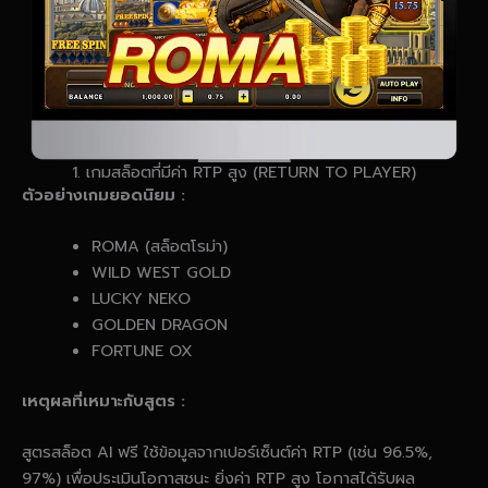
1. เกมสล็อตที่มีค่า RTP สูง (RETURN TO PLAYER)
ตัวอย่างเกมยอดนิยม :
ROMA (สล็อตโรม่า)
WILD WEST GOLD
LUCKY NEKO
GOLDEN DRAGON
FORTUNE OX
เหตุผลที่เหมาะกับสูตร :
สูตรสล็อต AI ฟรี ใช้ข้อมูลจากเปอร์เซ็นต์ค่า RTP (เช่น 96.5%,
97%) เพื่อประเมินโอกาสชนะ ยิ่งค่า RTP สูง โอกาสได้รับผล