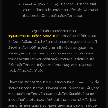
Gamble (Risk Game) : หลังจากชนะรางวัล ผู้เล่น
สามารถเลือกเข้า โหมดเสี่ยงทายสีไพ่ เพื่อเพิ่มรางวัล
เป็นสองเท่า เพิ่มความตื่นเต้นหลังการชนะ
สรุปเกี่ยวกับเกมสล็อตเส้าหลิน
สรุปบทความ เกมสล็อต Shaolin
เป็นเกมสล็อต ที่นำธีม ศิลปะ
กำลังภายในจีนและวัดเส้าหลิน มาถ่ายทอดผ่านรูปแบบการเล่นที่
เรียบง่าย ตัวเกมใช้โครงสร้างคลาสสิก เน้นการหมุนและการ
เรียงสัญลักษณ์โดยไม่ซับซ้อน แต่สร้างบรรยากาศได้ชัดเจน
ด้วยกราฟิกและเสียงดนตรีสไตล์จีน ทำให้ผู้เล่นรู้สึกเหมือนได้
เข้าไปอยู่ในโลกของนักบู๊และการฝึกฝนกังฟู พร้อมจังหวะลุ้น
รางวัลที่ลุ้นรางวัลได้จริง
เมื่อพิจารณาฟีเจอร์ต่าง ๆ จะเห็นว่าจุดเด่นอยู่ที่ Free Spins ซึ่ง
ช่วยเพิ่มโอกาสลุ้นรางวัลในช่วงรอบพิเศษ ที่เปิดทางให้เพิ่มมูลค่า
การชนะหลังจากได้รางวัล แม้เกมจะไม่ได้มีฟีเจอร์ซับซ้อน แต่
โครงสร้างที่ตรงไปตรงมาทำให้เล่นได้สบาย เหมาะสำหรับผู้เล่น
มือใหม่ ที่กำลังหัดเล่น หรือ ผู้เล่นที่ต้องการเกมสบาย ๆ ซึ่งถือ