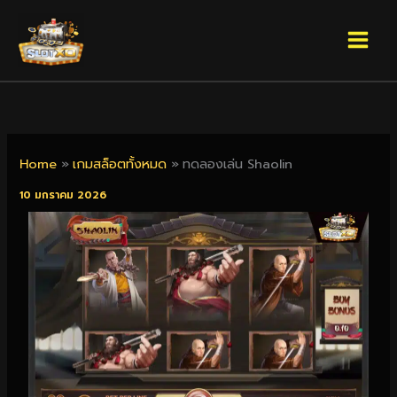
Skip
to
content
Home
เกมสล็อตทั้งหมด
ทดลองเล่น Shaolin
10 มกราคม 2026