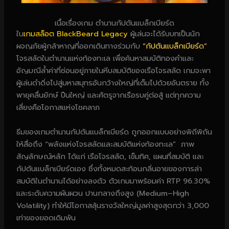
เนื้อเรื่องเกม ตำนานกัปตันแบล็กเบียร์ด
ใน
เกมสล็อต BlackBeard Legacy
ผู้เล่นจะได้รับบทเป็นนัก
ผจญภัยผู้กล้าหาญที่ออกเดินทางร่วมกับ
“กัปตันแบล็กเบียร์ด”
โจรสลัดในตำนานแห่งท้องทะเล เพื่อค้นหาสมบัติทองคำและ
อัญมณีล้ำค่าที่ซ่อนอยู่ภายในหีบสมบัติของเรือโจรสลัด เกมจะพา
ผู้เล่นดำดิ่งไปสู่มหาสมุทรอันกว้างใหญ่ที่เต็มไปด้วยอันตราย ทั้ง
พายุคลื่นยักษ์ ปืนใหญ่ และศัตรูจากเรือรบคู่ต่อสู้ แต่ทุกความ
เสี่ยงคือโอกาสแห่งโชคลาภ
ธีมของเกมตำนานกัปตันแบล็กเบียร์ด ถูกออกแบบอย่างพิถีพิถัน
ให้สื่อถึง “พลังแห่งโจรสลัดและสมบัติแห่งท้องทะเล” ภาพ
สัญลักษณ์หลัก ได้แก่ เรือโจรสลัด, เข็มทิศ, แผนที่สมบัติ และ
กัปตันแบล็กเบียร์ดเอง ซึ่งทั้งหมดสะท้อนกลิ่นอายของการล่า
สมบัติในตำนานได้อย่างลงตัว ตัวเกมมาพร้อมค่า RTP 96.30%
และระดับความผันผวน ปานกลางถึงสูง (Medium–High
Volatility) ทำให้มีโอกาสลุ้นรางวัลใหญ่มูลค่าสูงสุดกว่า 3,000
เท่าของยอดเดิมพัน