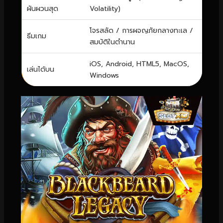
ผันผวนสุด
Volatility)
โจรสลัด / การผจญภัยกลางทะเล /
ธีมเกม
สมบัติในตำนาน
iOS, Android, HTML5, MacOS,
เล่นได้บน
Windows