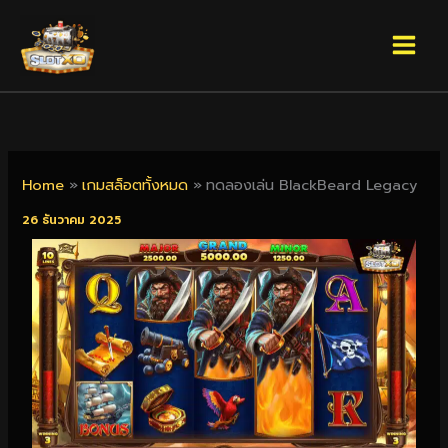
Skip
to
content
Home
เกมสล็อตทั้งหมด
ทดลองเล่น BlackBeard Legacy
26 ธันวาคม 2025