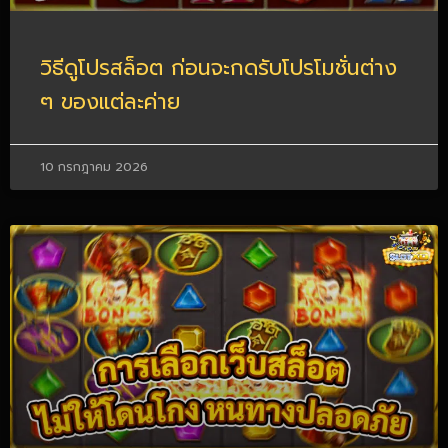
วิธีดูโปรสล็อต ก่อนจะกดรับโปรโมชั่นต่าง
ๆ ของแต่ละค่าย
10 กรกฎาคม 2026