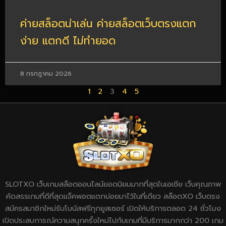
ค่ายสล็อตน่าเล่น ค่ายสล็อตเว็บตรงแตก
ง่าย แตกดี ไม่ทำยอด
8 กรกฎาคม 2026
1
2
3
4
5
SLOTXO เว็บเกมสล็อตออนไลน์ยอดนิยมมากที่สุดในเอเชีย เว็บคุณภาพ
คัดสรรเกมที่ดีที่สุดแจ็คพอตแตกบ่อยมาไว้ในที่เดียว สล็อตXO เว็บตรง
สมัครสมาชิกใหม่รับโบนัสฟรีทุกยูสเซอร์ เปิดให้บริการตลอด 24 ชั่วโมง
เปิดประสบการณ์ความสนุกครั้งใหม่ไปกับเกมที่มีบริการมากกว่า 200 เกม