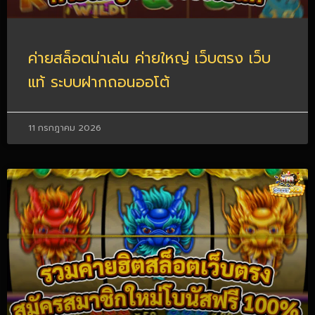
ค่ายสล็อตน่าเล่น ค่ายใหญ่ เว็บตรง เว็บ
แท้ ระบบฝากถอนออโต้
11 กรกฎาคม 2026