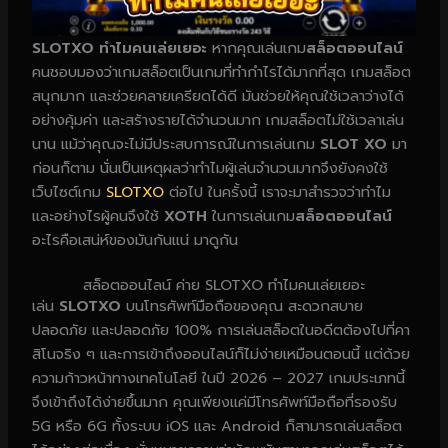
SLOTXO
ทำไมคนเล่ยเยอะ
หากคุณเล่นเกม
สล็อตออนไลน์
คนชอบมองว่าเกมสล็อตเป็นเกมที่ทำกำไรได้มากที่สุด เกมสล็อต
สนุกมาก และช่วยคลายเครียดได้ดี มันช่วยให้คุณใช้เวลาว่างได้
อย่างคุ้มค่า และสร้างรายได้จำนวนมาก เกมสล็อตไม่ใช้เวลาเล่น
นาน แม้ว่าคุณจะไม่มีประสบการณ์ในการเล่นเกม
SLOT XO
มา
ก่อนก็ตาม นั่นเป็นเหตุผลว่าทำไมผู้เล่นจำนวนมากจึงยังคงใช้
เว็บไซต์เกม
SLOTXO
ต่อไป ในครั้งนี้ เราจะมาสำรวจว่าทำไม
และอย่างไรผู้คนจึงใช้
XOTH
ในการเล่นเกม
สล็อตออนไลน์
อะไรคือเสน่ห์ของมันกันแน่ มาดูกัน
สล็อตออนไลน์ ค่าย SLOTXO ทำไมคนเล่ยเยอะ
เล่น
SLOTXO
บนโทรศัพท์มือถือของคุณ สะดวกสบาย
ปลอดภัย และปลอดภัย 100% การเล่นสล็อตในอดีตต้องไปที่คา
สิโนจริง ๆ และการเข้าถึงออนไลน์ก็ไม่ง่ายเหมือนตอนนี้ แต่ด้วย
ความก้าวหน้าทางเทคโนโลยี ในปี 2026 – 2027 เกมประเภทนี้
จึงเข้าถึงได้ง่ายขึ้นมาก คุณเพียงแค่มีโทรศัพท์มือถือที่รองรับ
5G หรือ 6G ทั้งระบบ iOS และ Android ก็สามารถเล่นสล็อต