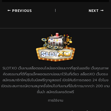
PREVIOUS
NEXT
SLOTXO เว็บเกมสล็อตออนไลน์ยอดนิยมมากที่สุดในเอเชีย เว็บคุณภาพ
คัดสรรเกมที่ดีที่สุดแจ็คพอตแตกบ่อยมาไว้ในที่เดียว สล็อตXO เว็บตรง
สมัครสมาชิกใหม่รับโบนัสฟรีทุกยูสเซอร์ เปิดให้บริการตลอด 24 ชั่วโมง
เปิดประสบการณ์ความสนุกครั้งใหม่ไปกับเกมที่มีบริการมากกว่า 200 เกม
ชั้นนำ สมัครรับเครดิตฟรี
การใช้งาน