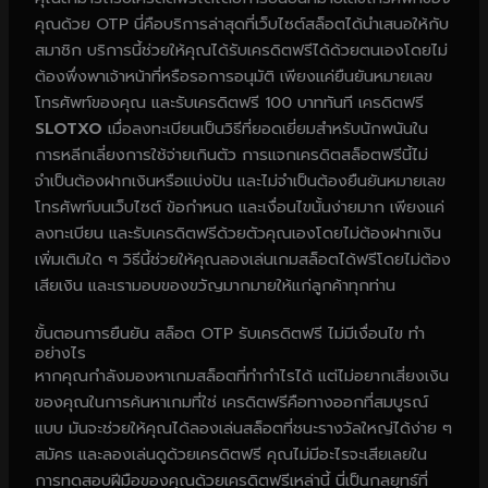
คุณด้วย OTP นี่คือบริการล่าสุดที่เว็บไซต์สล็อตได้นำเสนอให้กับ
สมาชิก บริการนี้ช่วยให้คุณได้รับเครดิตฟรีได้ด้วยตนเองโดยไม่
ต้องพึ่งพาเจ้าหน้าที่หรือรอการอนุมัติ เพียงแค่ยืนยันหมายเลข
โทรศัพท์ของคุณ และรับเครดิตฟรี 100 บาททันที เครดิตฟรี
SLOTXO
เมื่อลงทะเบียนเป็นวิธีที่ยอดเยี่ยมสำหรับนักพนันใน
การหลีกเลี่ยงการใช้จ่ายเกินตัว การแจกเครดิตสล็อตฟรีนี้ไม่
จำเป็นต้องฝากเงินหรือแบ่งปัน และไม่จำเป็นต้องยืนยันหมายเลข
โทรศัพท์บนเว็บไซต์ ข้อกำหนด และเงื่อนไขนั้นง่ายมาก เพียงแค่
ลงทะเบียน และรับเครดิตฟรีด้วยตัวคุณเองโดยไม่ต้องฝากเงิน
เพิ่มเติมใด ๆ วิธีนี้ช่วยให้คุณลองเล่นเกมสล็อตได้ฟรีโดยไม่ต้อง
เสียเงิน และเรามอบของขวัญมากมายให้แก่ลูกค้าทุกท่าน
ขั้นตอนการยืนยัน สล็อต OTP รับเครดิตฟรี ไม่มีเงื่อนไข ทำ
อย่างไร
หากคุณกำลังมองหาเกมสล็อตที่ทำกำไรได้ แต่ไม่อยากเสี่ยงเงิน
ของคุณในการค้นหาเกมที่ใช่ เครดิตฟรีคือทางออกที่สมบูรณ์
แบบ มันจะช่วยให้คุณได้ลองเล่นสล็อตที่ชนะรางวัลใหญ่ได้ง่าย ๆ
สมัคร และลองเล่นดูด้วยเครดิตฟรี คุณไม่มีอะไรจะเสียเลยใน
การทดสอบฝีมือของคุณด้วยเครดิตฟรีเหล่านี้ นี่เป็นกลยุทธ์ที่