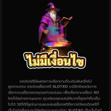
เครดิตฟรีมีผลต่อการเลือกเกมที่จะเดิมพันหรือไม่
พูดตามตรง เครดิตสล็อตฟรี
SLOTXO
จะมีอิทธิพลต่อการ
เลือกเกมสล็อตของคุณอย่างแน่นอน เพื่อเลือกเกมสล็อต
XO
ใหม่ได้อย่างชาญฉลาด คุณต้องลองเล่นให้มากที่สุดเท่าที่จะเป็น
ไปได้ วิธีที่ดีที่สุดในการลองเล่นสล็อตฟรีคือการใช้เครดิตฟรีที่
เว็บไซต์สล็อตมอบให้หลังจากลงทะเบียน
SLOTXO
เป็นเว็บไซต์