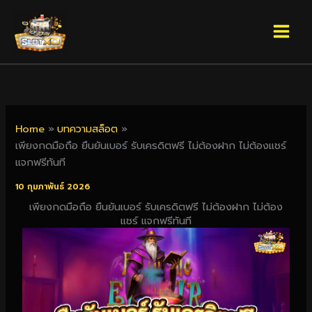
Skip
to
content
Home
บทความสล็อต
เพียงกดมือถือ ยืนยันเบอร์ รับเครดิตฟรี ไม่ต้องฝาก ไม่ต้องแชร์
แจกฟรีทันที
10 กุมภาพันธ์ 2026
เพียงกดมือถือ ยืนยันเบอร์ รับเครดิตฟรี ไม่ต้องฝาก ไม่ต้อง
แชร์ แจกฟรีทันที