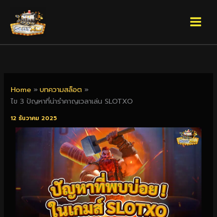
Skip
to
content
Home
บทความสล็อต
ไข 3 ปัญหาที่น่ารำคาญเวลาเล่น SLOTXO
12 ธันวาคม 2025