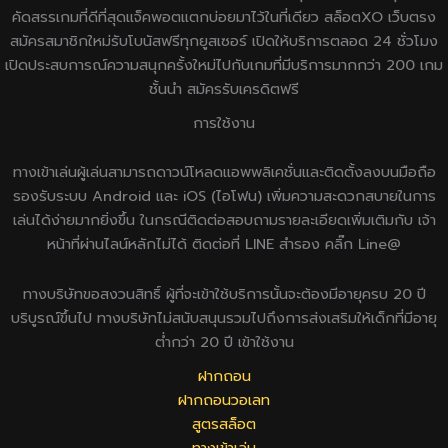
คัดสรรเกมที่ดีที่สุดแจ็คพอตแตกบ่อยมาไว้ในที่เดียว สล็อตXO เว็บตรง
สมัครสมาชิกใหม่รับโบนัสฟรีทุกยูสเซอร์ เปิดให้บริการตลอด 24 ชั่วโมง
เปิดประสบการณ์ความสนุกครั้งใหม่ไปกับเกมที่มีบริการมากกว่า 200 เกม
ชั้นนำ สมัครรับเครดิตฟรี
การใช้งาน
ทางเข้าเล่นผู้เล่นสามารถดาวน์โหลดแอพพลิเคชั่นและติดตั้งลงบนมือถือ
รองรับระบบ Android และ iOS (ไอโฟน) เพิ่มความสะดวกสบายในการ
เล่นได้ง่ายมากยิ่งขึ้น ในกรณีติดต่อสอบถามรายละเอียดเพิ่มเติมกับ เจ้า
หน้าที่ผ่านไลน์หลักไม่ได้ ติดต่อที่ LINE สำรอง คลิ๊ก Line@
ทางบริษัทขอสงวนสิทธิ์ ผู้ที่จะเข้าใช้บริการนั้นจะต้องมีอายุครบ 20 ปี
บริบูรณ์ขึ้นไป ทางบริษัทไม่สนับสนุนรวมไปถึงการส่งเสริมให้เด็กที่มีอายุ
ต่ำกว่า 20 ปี เข้าใช้งาน
ฝากถอน
ฝากถอนวอเลท
สูตรสล็อต