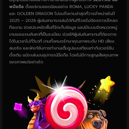
พมือถือ
ตั้งแต่เกมยอดนิยมอย่าง ROMA, LUCKY PANDA
และ GOLDEN DRAGON ไปจนถึงเกมล่าสุดที่วางจำหน่ายในปี
2025 – 2026 ผู้เล่นสามารถเล่นได้ทันทีโดยไม่ต้องดาวน์โหลด
ทีละเกม ช่วยประหยัดพื้นที่จัดเก็บข้อมูล แอปมีระบบจัดหมวดหมู่
เกมและแถบค้นหาที่เป็นระเบียบ ช่วยให้ผู้เล่นค้นหาเกมที่ต้องการ
ได้ในเวลาไม่กี่วินาที เกมทั้งหมดรักษาคุณภาพระดับ HD เสียง
สมจริง และฟังก์ชันการทำงานเต็มรูปแบบเทียบเท่ากับเวอร์ชัน
ดั้งเดิม แม้จะเล่นบนอุปกรณ์มือถือ โดยไม่มีการสูญเสียคุณภาพ
ของภาพแต่อย่างใด