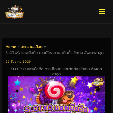
Skip
to
content
Home
บทความสล็อต
SLOTXO แอพมือถือ ดาวน์โหลด และติดตั้งเข้าเกม อัพเดทล่าสุด
22 ธันวาคม 2025
SLOTXO แอพมือถือ ดาวน์โหลด และติดตั้ง เข้าเกม อัพเดท
ล่าสุด