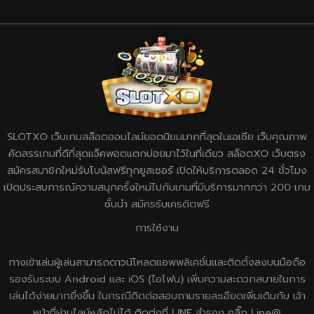
SLOTXO เว็บเกมสล็อตออนไลน์ยอดนิยมมากที่สุดในเอเชีย เว็บคุณภาพ
คัดสรรเกมที่ดีที่สุดแจ็คพอตแตกบ่อยมาไว้ในที่เดียว สล็อตXO เว็บตรง
สมัครสมาชิกใหม่รับโบนัสฟรีทุกยูสเซอร์ เปิดให้บริการตลอด 24 ชั่วโมง
เปิดประสบการณ์ความสนุกครั้งใหม่ไปกับเกมที่มีบริการมากกว่า 200 เกม
ชั้นนำ สมัครรับเครดิตฟรี
การใช้งาน
ทางเข้าเล่นผู้เล่นสามารถดาวน์โหลดแอพพลิเคชั่นและติดตั้งลงบนมือถือ
รองรับระบบ Android และ iOS (ไอโฟน) เพิ่มความสะดวกสบายในการ
เล่นได้ง่ายมากยิ่งขึ้น ในกรณีติดต่อสอบถามรายละเอียดเพิ่มเติมกับ เจ้า
หน้าที่ผ่านไลน์หลักไม่ได้ ติดต่อที่ LINE สำรอง คลิ๊ก Line@