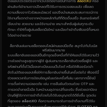
ตั้งแอปได้โดยตรงจากเว็บไซต์อย่างเป็นทางการ
สล็อตXO
หรือ
ผ่านลิงก์เข้าเกมดาวน์โหลดที่ได้รับการตรวจสอบแล้ว เพื่อลด
ความเสี่ยงจากไวรัสและมัลแวร์ แอปจึงนำเสนอประสบการณ์การ
ใช้งานที่แตกต่างจากหน้าจอหลักทันทีที่ติดตั้งเสร็จ อินเทอร์เฟซที่
เรียบง่าย สวยงาม และใช้งานง่าย เหมาะสำหรับผู้เล่นทุกระดับ
ทักษะ ทำให้ทั้งผู้เล่นสล็อตมือใหม่ และมือเก๋าเข้าถึงฟีเจอร์ทั้งหมด
ได้อย่างง่ายดาย
ล็อกอินเล่นเกมสล็อตออนไลน์ผ่านแอปมือถือ สนุกไปกับโบนัส
ฟรีสปินมากมาย
ระบบล็อกอินของแอปเป็นอีกจุดแข็งหนึ่งที่ทำให้แอปได้รับความไว้
วางใจอย่างสูงสุดจากผู้ใช้ ผู้เล่นสามารถล็อกอินด้วยชื่อผู้ใช้ และ
รหัสผ่านที่ตั้งไว้เมื่อลงทะเบียนบนเว็บไซต์ หรือใช้ฟีเจอร์จดจำ
อัตโนมัติของแอปเพื่อให้การล็อกอินง่ายขึ้นในครั้งต่อไป ฟีเจอร์นี้
ช่วยลดเวลาในการป้อนข้อมูลในแต่ละครั้งที่เล่น นอกจากนี้ยังมี
การตั้งค่าความปลอดภัย เช่น การยืนยันตัวตนด้วย OTP และ
การจดจำลายนิ้วมือ ใบหน้าบนอุปกรณ์ที่รองรับ ซึ่งช่วยปกป้อง
บัญชีผู้ใช้จากการเข้าถึงโดยไม่ได้รับอนุญาตได้ดียิ่งขึ้น จุดเด่น
ที่สุดของ
สล็อต
XO
คือความสามารถในการเข้าถึงเกมที่ได้รับ
อนุญาตอย่างเป็นทางการทั้งหมดจากผู้ให้บริการ
SLOTXO
แอ