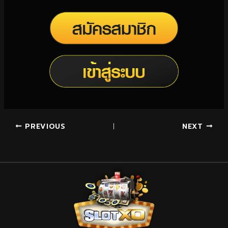
PREVIOUS
NEXT