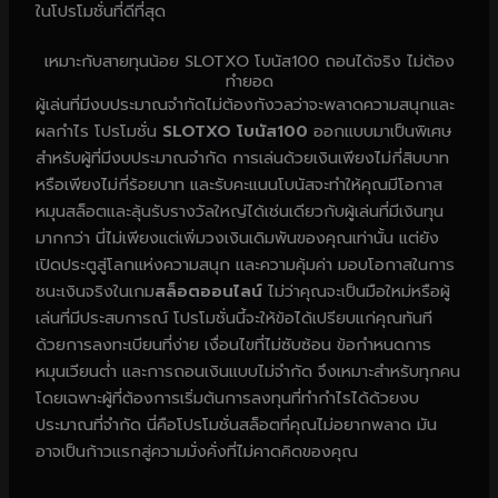
ในโปรโมชั่นที่ดีที่สุด
เหมาะกับสายทุนน้อย SLOTXO โบนัส100 ถอนได้จริง ไม่ต้อง
ทำยอด
ผู้เล่นที่มีงบประมาณจำกัดไม่ต้องกังวลว่าจะพลาดความสนุกและ
ผลกำไร โปรโมชั่น
SLOTXO
โบนัส100
ออกแบบมาเป็นพิเศษ
สำหรับผู้ที่มีงบประมาณจำกัด การเล่นด้วยเงินเพียงไม่กี่สิบบาท
หรือเพียงไม่กี่ร้อยบาท และรับคะแนนโบนัสจะทำให้คุณมีโอกาส
หมุนสล็อตและลุ้นรับรางวัลใหญ่ได้เช่นเดียวกับผู้เล่นที่มีเงินทุน
มากกว่า นี่ไม่เพียงแต่เพิ่มวงเงินเดิมพันของคุณเท่านั้น แต่ยัง
เปิดประตูสู่โลกแห่งความสนุก และความคุ้มค่า มอบโอกาสในการ
ชนะเงินจริงในเกม
สล็อตออนไลน์
ไม่ว่าคุณจะเป็นมือใหม่หรือผู้
เล่นที่มีประสบการณ์ โปรโมชั่นนี้จะให้ข้อได้เปรียบแก่คุณทันที
ด้วยการลงทะเบียนที่ง่าย เงื่อนไขที่ไม่ซับซ้อน ข้อกำหนดการ
หมุนเวียนต่ำ และการถอนเงินแบบไม่จำกัด จึงเหมาะสำหรับทุกคน
โดยเฉพาะผู้ที่ต้องการเริ่มต้นการลงทุนที่ทำกำไรได้ด้วยงบ
ประมาณที่จำกัด นี่คือโปรโมชั่นสล็อตที่คุณไม่อยากพลาด มัน
อาจเป็นก้าวแรกสู่ความมั่งคั่งที่ไม่คาดคิดของคุณ