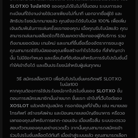
SLOTXO
โบนัส
100
ของคุณได้ในไม่กี่ขั้นตอน ระบบการลง
ทะเบียนที่ใช้งานง่ายใช้เวลาเพียงไม่กี่นาที นอกจากชื่อผู้ใช้ และ
สิทธิประโยชน์มากมายแล้ว คุณยังจะได้รับโบนัส 100% เพื่อเพิ่ม
เงินเดิมพันในการเล่นครั้งแรกของคุณ เมื่อคุณรับโบนัสแล้ว คุณ
สามารถเล่นเกมสล็อตใดก็ได้ในแคตตาล็อกของผู้ให้บริการ รวม
ถึงเกมยอดนิยม เกมใหม่ และเกมที่ขึ้นชื่อเรื่องอัตราการชนะสูง
คุณสามารถใช้โบนัสของคุณเพื่อสร้างกำไรได้จริง ที่สำคัญกว่า
นั้น ไม่มีข้อกำหนด และเงื่อนไขที่ซับซ้อนสำหรับการรับโปรโมชั่นนี้
ทำให้เข้าถึงได้ และเป็นประโยชน์สำหรับผู้เล่นทุกคน
วิธี สมัครสล็อตXO เพื่อรับโปรโมชั่นเครดิตฟรี SLOTXO
โบนัส100
หากคุณต้องการใช้ประโยชน์จากโปรโมชั่นของ
SLOTXO
ขั้น
ตอนการสมัครสมาชิกนั้นง่ายมาก ขั้นแรก เข้าไปที่เว็บไซต์ของ
XOSLOT
แล้วคลิกปุ่มสมัคร กรอกข้อมูลที่จำเป็น เช่น หมายเลข
โทรศัพท์ สร้างรหัสผ่าน และป้อนหมายเลขบัญชีธนาคาร หรือวอ
เลทของคุณสำหรับการฝาก-ถอนเงิน เมื่อเสร็จสิ้น ระบบจะตรวจ
สอบตัวตนของคุณอย่างรวดเร็ว จากนั้นคุณสามารถสมัครเข้า
ร่วมโปรโมชั่นสล็อตได้ทันที เมื่อเข้าสู่ระบบแล้ว คุณสามารถเลือก