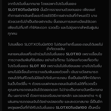
จากโปรโมชั่นมากมาย โดยเฉพาะโปรโมชั่นของ
SLOTXO
โบนัส100
นั้นมีการรายงานด้วยตนเอง เพียงแค่
ทำการฝากเงินครั้งแรกโดยใช้วิธีการฝากเงินที่กำหนดไว้ บาง
ช่วงเวลาไม่จำเป็นต้องฝากเงิน ขั้นตอนการลงทะเบียนใช้เวลา
เพียงไม่กี่นาที ทำให้สะดวก รวดเร็ว และไม่ยุ่งยากสำหรับผู้เล่น
ทุกคน
โปรสล็อต SLOTXOโบนัส100 ไม่ต้องทำเทริ์นเยอะถอนได้เลยไม่
จำกัดวงเงิน
หลายคนลังเลที่จะเข้าร่วมโปรโมชั่นของ
SLOTXO
เพราะเงื่อนไข
การวางเดิมพันที่ซับซ้อน อย่างไรก็ตาม ไม่ต้องกังวลเกี่ยวกับ
โปรโมชั่นของ
SLOT XO
เพราะมันไม่ซับซ้อนเลย บางโปรโมชั่น
แทบไม่มีเงื่อนไขการวางเดิมพันเลยด้วยซ้ำ เงินรางวัลสามารถ
ถอนได้ทันทีโดยไม่มีข้อจำกัดในการถอน ซึ่งเป็นข้อดีที่หาได้ยาก
ในเว็บไซต์อื่น ๆ ด้วยระบบฝากและถอนเงินอัตโนมัติที่รวดเร็ว
คุณสามารถถอนเงินได้ตลอดเวลา ไม่ว่าจะเป็นกลางวันหรือกลาง
คืน นอกจากนี้ ด้วยการรองรับธนาคารหลัก และวอเลทต่าง ๆ ผู้
เล่นสามารถถอนเงินได้อย่างปลอดภัย และสะดวกสบาย นี่เป็นอีก
เหตุผลหนึ่งที่ทำให้โปรโมชั่นของ
SLOTXO
โบนัส100
เป็นหนึ่ง