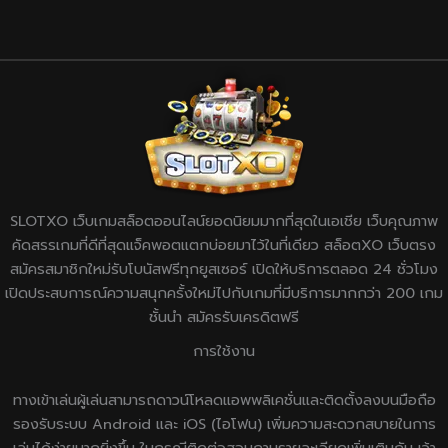
SLOTXO เว็บเกมสล็อตออนไลน์ยอดนิยมมากที่สุดในเอเชีย เว็บคุณภาพ
คัดสรรเกมที่ดีที่สุดแจ็คพอตแตกบ่อยมาไว้ในที่เดียว สล็อตXO เว็บตรง
สมัครสมาชิกใหม่รับโบนัสฟรีทุกยูสเซอร์ เปิดให้บริการตลอด 24 ชั่วโมง
เปิดประสบการณ์ความสนุกครั้งใหม่ไปกับเกมที่มีบริการมากกว่า 200 เกม
ชั้นนำ สมัครรับเครดิตฟรี
การใช้งาน
ทางเข้าเล่นผู้เล่นสามารถดาวน์โหลดแอพพลิเคชั่นและติดตั้งลงบนมือถือ
รองรับระบบ Android และ iOS (ไอโฟน) เพิ่มความสะดวกสบายในการ