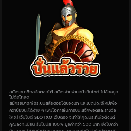
สมัครสมาชิกสล็อตออโต้ สมัครง่ายผ่านหน้าเว็บไซต์ ไม่ล็อคยูส
ไม่ต้อโหลด
สมัครสมาชิกใช้ระบบสล็อตออโต้ของเรา และเปิดบัญชีใหม่เพื่อ
คว้าชัยชนะได้ง่าย ๆ เพิ่มโอกาสในการชนะแจ็คพอตและรางวัล
ใหญ่ เว็บไซต์
SLOTXO
เว็บตรง จะทำให้คุณประทับใจตั้งแต่
คุณลงทะเบียน รับโบนัส 100% มูลค่ากว่า 500 บาท ยิ่งไปกว่า