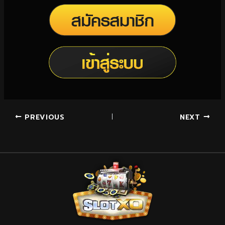
PREVIOUS
NEXT