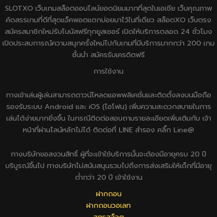
SLOTXO เว็บเกมสล็อตออนไลน์ยอดนิยมมากที่สุดในเอเชีย เว็บคุณภาพ
คัดสรรเกมที่ดีที่สุดแจ็คพอตแตกบ่อยมาไว้ในที่เดียว สล็อตXO เว็บตรง
สมัครสมาชิกใหม่รับโบนัสฟรีทุกยูสเซอร์ เปิดให้บริการตลอด 24 ชั่วโมง
เปิดประสบการณ์ความสนุกครั้งใหม่ไปกับเกมที่มีบริการมากกว่า 200 เกม
ชั้นนำ สมัครรับเครดิตฟรี
การใช้งาน
ทางเข้าเล่นผู้เล่นสามารถดาวน์โหลดแอพพลิเคชั่นและติดตั้งลงบนมือถือ
รองรับระบบ Android และ iOS (ไอโฟน) เพิ่มความสะดวกสบายในการ
เล่นได้ง่ายมากยิ่งขึ้น ในกรณีติดต่อสอบถามรายละเอียดเพิ่มเติมกับ เจ้า
หน้าที่ผ่านไลน์หลักไม่ได้ ติดต่อที่ LINE สำรอง คลิ๊ก Line@
ทางบริษัทขอสงวนสิทธิ์ ผู้ที่จะเข้าใช้บริการนั้นจะต้องมีอายุครบ 20 ปี
บริบูรณ์ขึ้นไป ทางบริษัทไม่สนับสนุนรวมไปถึงการส่งเสริมให้เด็กที่มีอายุ
ต่ำกว่า 20 ปี เข้าใช้งาน
ฝากถอน
ฝากถอนวอเลท