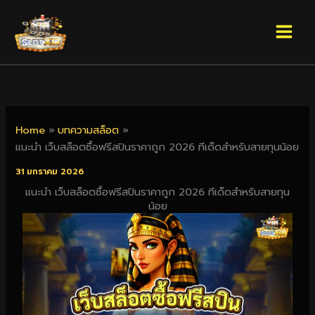
Skip
to
content
Home
บทความสล็อต
แนะนำ เว็บสล็อตซื้อฟรีสปินราคาถูก 2026 ทีเด็ดสำหรับสายทุนน้อย
31 มกราคม 2026
แนะนำ เว็บสล็อตซื้อฟรีสปินราคาถูก 2026 ทีเด็ดสำหรับสายทุน
น้อย