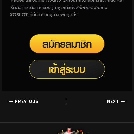
ที่เสถียร และบริการที่รวดเร็ว และเชื่อถือได้ สมัครเลยตอนนี้ และ
เริ่มต้นการเดินทางของคุณสู่โลกแห่ง
สล็อตออนไลน์
กับ
XOSLOT
ที่นี่ที่เดียวที่คุณจะพบทุกสิ่ง
PREVIOUS
NEXT