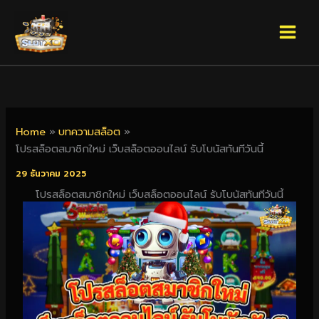
Skip
to
content
Home
บทความสล็อต
โปรสล็อตสมาชิกใหม่ เว็บสล็อตออนไลน์ รับโบนัสทันทีวันนี้
29 ธันวาคม 2025
โปรสล็อตสมาชิกใหม่ เว็บสล็อตออนไลน์ รับโบนัสทันทีวันนี้