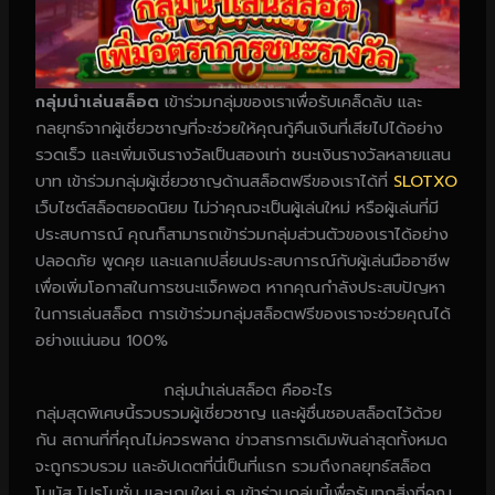
กลุ่มนำเล่นสล็อต
เข้าร่วมกลุ่มของเราเพื่อรับเคล็ดลับ และ
กลยุทธ์จากผู้เชี่ยวชาญที่จะช่วยให้คุณกู้คืนเงินที่เสียไปได้อย่าง
รวดเร็ว และเพิ่มเงินรางวัลเป็นสองเท่า ชนะเงินรางวัลหลายแสน
บาท เข้าร่วมกลุ่มผู้เชี่ยวชาญด้านสล็อตฟรีของเราได้ที่
SLOTXO
เว็บไซต์สล็อตยอดนิยม ไม่ว่าคุณจะเป็นผู้เล่นใหม่ หรือผู้เล่นที่มี
ประสบการณ์ คุณก็สามารถเข้าร่วมกลุ่มส่วนตัวของเราได้อย่าง
ปลอดภัย พูดคุย และแลกเปลี่ยนประสบการณ์กับผู้เล่นมืออาชีพ
เพื่อเพิ่มโอกาสในการชนะแจ็คพอต หากคุณกำลังประสบปัญหา
ในการเล่นสล็อต การเข้าร่วมกลุ่มสล็อตฟรีของเราจะช่วยคุณได้
อย่างแน่นอน 100%
กลุ่มนำเล่นสล็อต คืออะไร
กลุ่มสุดพิเศษนี้รวบรวมผู้เชี่ยวชาญ และผู้ชื่นชอบสล็อตไว้ด้วย
กัน สถานที่ที่คุณไม่ควรพลาด ข่าวสารการเดิมพันล่าสุดทั้งหมด
จะถูกรวบรวม และอัปเดตที่นี่เป็นที่แรก รวมถึงกลยุทธ์สล็อต
โบนัส โปรโมชั่น และเกมใหม่ ๆ เข้าร่วมกลุ่มนี้เพื่อรับทุกสิ่งที่คุณ