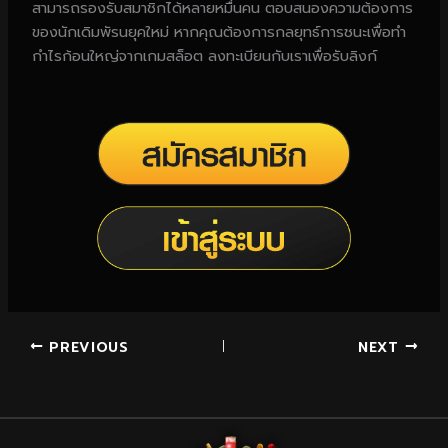
สามารถรองรับสมาชิกได้หลายหมื่นคน ตอบสนองความต้องการ
ของนักเดิมพัรนยุคใหม่ หากคุณต้องการกลยุทธ์การชนะเพื่อทำ
กำไรก้อนใหญ่จากเกมสล็อต ลงทะเบียนกับเราเพื่อรับลิงก์
PREVIOUS
NEXT