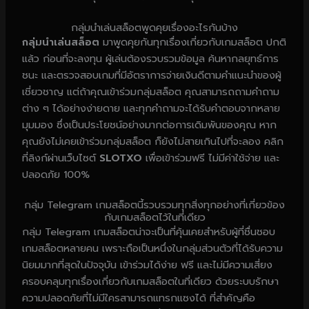
กลุ่มนำเล่นสล็อตพูดคุยเรื่องอะไรกันบ้าง
กลุ่มนำเล่นสล็อต
มาพูดคุยกันทุกเรื่องเกี่ยวกับเกมสล็อต ปกติ
แล้ว ก่อนที่จะลงทุน ผู้เล่นต้องรวบรวมข้อมูล ค้นหากลยุทธ์การ
ชนะ และตรวจสอบเกมที่มีอัตราการจ่ายเงินดีตามคำแนะนำของผู้
เชี่ยวชาญ แต่ถ้าคุณเข้าร่วมกลุ่มสล็อต คุณสามารถถามคำถาม
ต่าง ๆ ได้อย่างง่ายดาย และทุกคำถามจะได้รับคำตอบจากหลาย
มุมมอง ซึ่งเป็นประโยชน์อย่างมากต่อการเดิมพันของคุณ หาก
คุณยังไม่เคยเข้าร่วมกลุ่มสล็อต ก็ยังไม่สายเกินไปที่จะลอง คลิก
ที่ลิงก์ผ่านเว็บไซต์
SLOTXO
เพื่อเข้าร่วมฟรี ไม่มีค่าใช้จ่าย และ
ปลอดภัย 100%
กลุ่ม Telegram เกมสล็อตนี้รวบรวมทุกสิ่งทุกอย่างที่เกี่ยวข้อง
กับเกมสล็อตไว้ในที่เดียว
กลุ่ม Telegram เกมสล็อตน่าจะเป็นที่คุ้นเคยสำหรับผู้ที่ชื่นชอบ
เกมสล็อตหลายคน เพราะถือเป็นหนึ่งในกลุ่มส่วนตัวที่ได้รับความ
นิยมมากที่สุดในปัจจุบัน เข้าร่วมได้ง่าย ฟรี และไม่มีความเสี่ยง
ครอบคลุมทุกเรื่องเกี่ยวกับเกมสล็อตในที่เดียว ด้วยระบบรักษา
ความปลอดภัยที่ไม่มีใครสามารถแทรกแซงได้ ที่สำคัญคือ