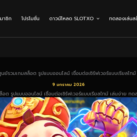
มาชิก
โปรโมชั่น
ดาวน์โหลด SLOTXO
ทดลองเล่นส
ศูนย์รวมเกมสล็อต รูปแบบออนไลน์ เชื่อมต่อเซิร์ฟเวอร์แบบเรียลไทม์ 
9 มกราคม 2026
็อต รูปแบบออนไลน์ เชื่อมต่อเซิร์ฟเวอร์แบบเรียลไทม์ เล่นง่าย ทดลอ