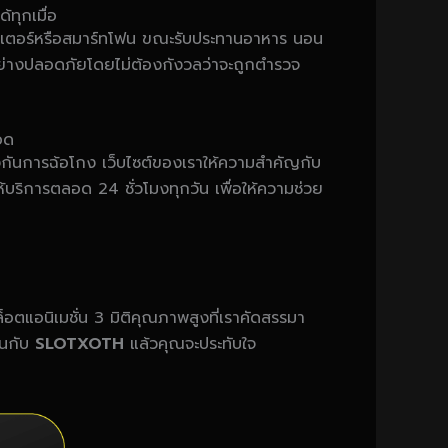
ทุกเมื่อ
ิวเตอร์หรือสมาร์ทโฟน ขณะรับประทานอาหาร นอน
ย่างปลอดภัยโดยไม่ต้องกังวลว่าจะถูกตำรวจ
อด
ันการฉ้อโกง เว็บไซต์ของเราให้ความสำคัญกับ
้บริการตลอด 24 ชั่วโมงทุกวัน เพื่อให้ความช่วย
สล็อตแอนิเมชั่น 3 มิติคุณภาพสูงที่เราคัดสรรมา
่นกับ
SLOTXOTH
แล้วคุณจะประทับใจ