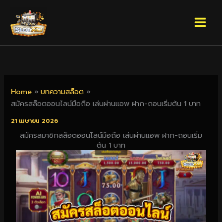
Skip
to
content
Home
บทความสล็อต
สมัครสล็อตออนไลน์มือถือ เล่นผ่านแอพ ฝาก-ถอนเริ่มต้น 1 บาท
21 เมษายน 2026
สมัครสมาชิกสล็อตออนไลน์มือถือ เล่นผ่านแอพ ฝาก-ถอนเริ่ม
ต้น 1 บาท