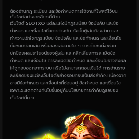
ต้องอ่านกฎ ระเบียบ และข้อกำหนดการใช้งานที่โพสต์ไว้บน
เว็บไซต์อย่างละเอียดถี่ถ้วน
เว็บไซต์
SLOTXO
แต่ละแห่งมีกฎระเบียบ ข้อบังคับ และข้อ
กำหนด และเงื่อนไขที่แตกต่างกัน ดังนั้นผู้เล่นต้องอ่าน และ
ทำความเข้าใจกฎระเบียบ ข้อบังคับ และข้อกำหนด และเงื่อนไข
ทั้งหมดก่อนเล่น หรือลองเล่นเกมใด ๆ การทำเช่นนี้จะช่วย
ปกป้องผลประโยชน์ของผู้เล่น และหลีกเลี่ยงการละเมิดข้อ
กำหนด และเงื่อนไข การละเมิดข้อกำหนด และเงื่อนไขอาจส่งผล
ให้ถูกลบออกจากระบบ หรือไม่สามารถถอนเงินได้ การอ่านราย
ละเอียดของแต่ละเว็บไซต์อย่างรอบคอบเป็นสิ่งสำคัญ เนื่องจาก
อาจมีข้อกำหนด และเงื่อนไขที่ซ่อนอยู่ ข้อกำหนด และเงื่อนไข
เฉพาะจะแตกต่างกันไปขึ้นอยู่กับนโยบายการกำกับดูแลของ
เว็บไซต์นั้น ๆ