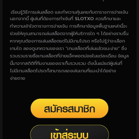
เรียนรู้วิธีการเล่นสล็อต และทำความคุ้นเคยกับตารางการจ่ายเงิน
นอกจากนี้ ผู้เล่นที่ต้องการทำเงินที่
SLOTXO
ควรศึกษาและ
ทำความเข้าใจตารางการจ่ายเงิน การศึกษาข้อมูลพื้นฐานเหล่านี้จะ
ช่วยให้คุณสามารถเล่นสล็อตจากผู้ให้บริการใด ๆ ได้อย่างราบรื่น
หากคุณต้องการเล่นสล็อตแต่ไม่มีเกมโปรด หรือไม่รู้ว่าจะเลือก
เกมใด ลองดูบทความของเรา “เกมสล็อตที่เล่นแล้วชนะง่าย” ซึ่ง
รวบรวมรายชื่อเกมสล็อตที่จ่ายแจ็คพอตบ่อยในแต่ละเดือน ข้อมูล
นี้มาจากสถิติที่ทีมงานของเราเก็บรวบรวม ดังนั้นแม้แต่ผู้เล่นที่
ไม่มีเกมสล็อตโปรดก็สามารถลองเล่นเกมที่แนะนำได้อย่าง
ง่ายดาย