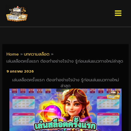
Skip
to
content
Home
บทความสล็อต
เล่นสล็อตครั้งแรก ต้องทำอย่างไรบ้าง รู้ก่อนเล่นแนวทางใหม่ล่าสุด
9 มกราคม 2026
เล่นสล็อตครั้งแรก ต้องทำอย่างไรบ้าง รู้ก่อนเล่นแนวทางใหม่
ล่าสุด