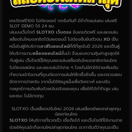
เครดิตฟรี100 ไม่ต้องแชร์ กดรับทันที มีจำกัดแน่นอน เล่นฟรี
SLOT DEMO ได้ 24 ชม.
เล่นบนเว็บไซต์
SLOTXO
เว็บตรง
รับเครดิตฟรี และลองเล่น
สล็อตในโหมดสาธิตได้เลยตอนนี้ ไม่ต้องยืนยันตัวตน
XO
เป็น
หนึ่งในผู้ให้บริการ
คาสิโนออนไลน์
ที่ดีที่สุดในปี 2026 และเป็นผู้
ให้บริการเกม
สล็อตออนไลน์
ชั้นนำ จึงมอบความคุ้มค่าสูงสุดให้
กับผู้เล่น เว็บไซต์นี้ให้คุณลองเล่นสล็อตในโหมดสาธิตก่อนใคร
ไม่ต้องลสมัคร และลองเล่นได้ง่าย ๆ โดยไม่มีค่าใช้จ่ายเพิ่มเติม
ทำความเข้าใจเกมที่คุณต้องการเล่นให้ลึกซึ้งยิ่งขึ้น และตรวจสอบ
อัตราการจ่ายเงิน จากนั้นใช้ข้อมูลนั้นเพื่อวิเคราะห์ และปรับ
กลยุทธ์การเดิมพันด้วยเงินจริงของคุณ เพื่อให้ได้กำไรสูง เล่น
และชนะ ไม่มีขาดทุน
SLOTXO เว็บสล็อตปรับใหม่ 2026 เล่นสล็อตอัพเดทล่าสุดทุน
น้อยก่อนใคร
SLOTXO
ให้บริการที่รวดเร็ว เชื่อถือได้ และเว็บไซต์ที่ใช้งานง่าย
ช่วยให้คุณเข้าถึงเกมใหม่ล่าสุดก่อนใคร เราการันตีว่าคุณจะเป็น