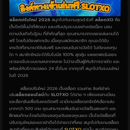
สล็อตปรับใหม่
2026
สนุกไปกับเกมสุดเร้าใจที่
สล็อต
XO
คือ
เว็บไซต์ชั้นนำที่พัฒนา และปรับปรุงระบบอย่างต่อเนื่อง มอบ
ความบันเทิงไม่รู้จบ ที่สำคัญที่สุด คุณสามารถทดลองเล่นเกมได้
ฟรี โดยไม่ต้องฝากเงิน เมื่อคุณสมัครสมาชิก คุณจะได้รับ
เครดิตที่สามารถใช้เล่นฟรี และถอนเงินรางวัลได้ ไม่ต้องลงทุน
ใด ๆ สมาชิกใหม่จะได้รับโบนัส 100% สุดคุ้ม แพลตฟอร์มของ
เรารองรับระบบเกมหลากหลาย ไม่ว่าจะเป็นผู้ให้บริการรายใด และ
พร้อมให้บริการตลอด 24 ชั่วโมง จากทุกที่ สนุกไปกับระบบใหม่
ในปี 2026
สล็อตปรับใหม่ 2026 เว็บสล็อต รวมค่าย ลิงค์เข้าค่ะ
เล่น
สล็อตออนไลน์
กับ
SLOTXO
ได้ง่าย ๆ เพียงลงทะเบียน
และล็อกอินเพื่อรับเครดิตฟรี เรามีเกมสล็อตสาธิตให้เลือกเล่น
มากกว่า 500 เกม คุณสามารถเพิ่มเงินรางวัลเป็นสองเท่า และ
ฝึกฝนทักษะโดยไม่ต้องลงทุนเงินของคุณเอง เว็บไซต์สล็อตที่
ปรับปรุงใหม่ของเราเข้าถึงได้ง่ายกว่าที่เคย สนุกไปกับเกมสล็อต
สมจริงที่คุณจะสัมผัสได้เฉพาะที่
SLOTXO
เท่านั้น สมาชิกทุกคน