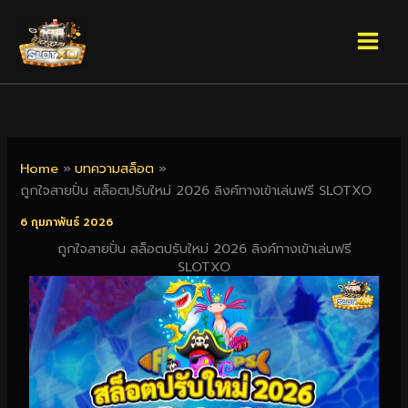
Skip
to
content
Home
บทความสล็อต
ถูกใจสายปั่น สล็อตปรับใหม่ 2026 ลิงค์ทางเข้าเล่นฟรี SLOTXO
6 กุมภาพันธ์ 2026
ถูกใจสายปั่น สล็อตปรับใหม่ 2026 ลิงค์ทางเข้าเล่นฟรี
SLOTXO