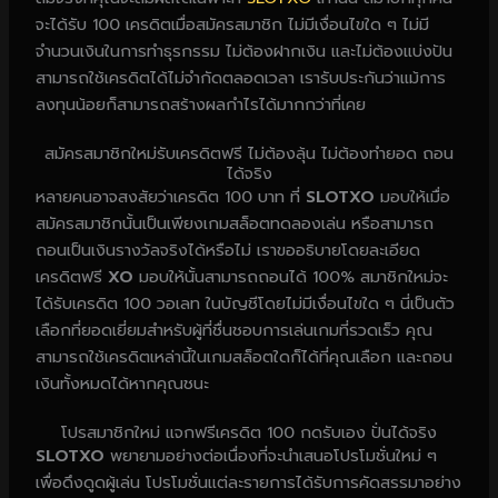
จะได้รับ 100 เครดิตเมื่อสมัครสมาชิก ไม่มีเงื่อนไขใด ๆ ไม่มี
จำนวนเงินในการทำธุรกรรม ไม่ต้องฝากเงิน และไม่ต้องแบ่งปัน
สามารถใช้เครดิตได้ไม่จำกัดตลอดเวลา เรารับประกันว่าแม้การ
ลงทุนน้อยก็สามารถสร้างผลกำไรได้มากกว่าที่เคย
สมัครสมาชิกใหม่รับเครดิตฟรี ไม่ต้องลุ้น ไม่ต้องทำยอด ถอน
ได้จริง
หลายคนอาจสงสัยว่าเครดิต 100 บาท ที่
SLOTXO
มอบให้เมื่อ
สมัครสมาชิกนั้นเป็นเพียงเกมสล็อตทดลองเล่น หรือสามารถ
ถอนเป็นเงินรางวัลจริงได้หรือไม่ เราขออธิบายโดยละเอียด
เครดิตฟรี
XO
มอบให้นั้นสามารถถอนได้ 100% สมาชิกใหม่จะ
ได้รับเครดิต 100 วอเลท ในบัญชีโดยไม่มีเงื่อนไขใด ๆ นี่เป็นตัว
เลือกที่ยอดเยี่ยมสำหรับผู้ที่ชื่นชอบการเล่นเกมที่รวดเร็ว คุณ
สามารถใช้เครดิตเหล่านี้ในเกมสล็อตใดก็ได้ที่คุณเลือก และถอน
เงินทั้งหมดได้หากคุณชนะ
โปรสมาชิกใหม่ แจกฟรีเครดิต 100 กดรับเอง ปั่นได้จริง
SLOTXO
พยายามอย่างต่อเนื่องที่จะนำเสนอโปรโมชั่นใหม่ ๆ
เพื่อดึงดูดผู้เล่น โปรโมชั่นแต่ละรายการได้รับการคัดสรรมาอย่าง