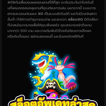
พิถีพิถันเพื่อมอบผลตอบแทนที่ดีที่สุด เรารับประกันว่าโปรโมชั่
นทั้งหมดครอบคลุมเกมที่คุณต้องการเล่น นอกจากนี้ ระบบการ
ฝากและถอนเงินของ
XO
เป็นระบบอัตโนมัติ และไม่มีวงเงินฝาก
ขั้นต่ำ ทำให้การทำธุรกรรมง่าย และสะดวก
สล็อต
XO
มีตัวเลือก
ที่น่าสนใจมากมายเพื่อให้คุณพึงพอใจ คุณสามารถเข้าถึงเกม
มากกว่า 500 เกม และวางเดิมพันได้โดยไม่ต้องดาวน์โหลด
หรือติดตั้งแอป สมัครเลยตอนนี้ และรับเครดิตฟรีทันที