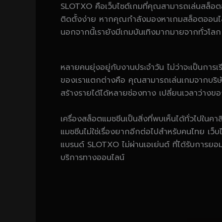
SLOTXO คือเว็บไซต์เกมที่คุณสามารถเล่นสล็อตออ
ติดตั้งง่าย หากคุณกำลังมองหาเกมสล็อตออนไลน์ที
นอกจากนี้เรายังมีเกมบันเทิงมากมายจากทั่วโลก 
หลายคนยุ่งอยู่กับงานประจำวัน ไม่ว่าจะเป็นการเ
ของเราแตกต่างคือ คุณสามารถเล่นเกมจากบริษัทเ
สร้างรายได้ได้หลายช่องทาง เปลี่ยนเวลาว่างขอ
เครื่องสล็อตแมชชีนเป็นสิ่งที่พบเห็นได้ทั่วไปในค
แมชชีนไม่ใช่เรื่องยากอีกต่อไปสำหรับคนไทย เว็
แบรนด์ SLOTXO ไม่ผ่านเอเย่นต์ ที่ได้รับการยอมร
บริการทางออนไลน์