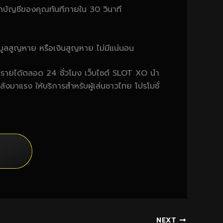
ข้าบัญชีของคุณทันทีภายใน 30 วินาที
อมูลสูญหาย หรือเงินสูญหาย ไม่มีแน่นอน
ายได้ตลอด 24 ชั่วโมง เว็บไซต์ SLOT XO นำ
าแรง ให้บริการสำหรับผู้เล่นชาวไทย โปรโมชั่
NEXT