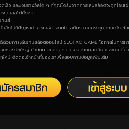
วดเร็ว และเงินรางวัลใด ๆ ที่คุณได้รับจากการเล่นสล็อตจะถูกโอนเ
นระบบออโต้ทั้งหมด
เกมส์
้นจึงไม่มีปัญหาต่าง ๆ เช่น ระบบไม่เสถียร เกมกระตุก เกมเด้ง ข้
ยได้ด้วยการเล่นเกมสล็อตออนไลน์ SLOTXO GAME โอกาสในการหาร
นะรางวัลใหญ่เข้ากับความสนุกสนานจากเกมยอดนิยมและเกมที่กำลังม
ใหม่ ติดต่อเจ้าหน้าที่ของเราเพื่อสอบถามข้อมูลเพิ่มเติม