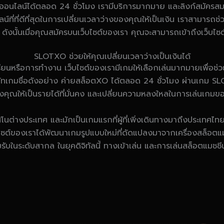
นไลน์ได้ตลอด 24 ชั่วโมง เรามีบริการมากมาย และลิงก์สมัครสมาชิ
่ที่ดีที่สุดในการเปลี่ยนเวลาว่างของคุณให้เป็นเงิน เราสามารถช่วย
ดังนั้นเมื่อคุณสมัครบนเว็บไซต์ของเรา คุณจะสามารถเข้าถึงเว็บไซต
SLOTXO ช่วยให้คุณเปลี่ยนเวลาว่างเป็นเงินได้
รียนหรือการทำงาน เว็บไซต์ของเรามีเกมให้เลือกเล่นมากมายเพื่อช่วย
กมชื่อดังอย่าง ค่ายสล็อตXO ได้ตลอด 24 ชั่วโมง ผ่านเกม SLOTX
งคุณให้เป็นรายได้ที่มั่นคง และเปลี่ยนความหลงใหลในการเล่นเกม
าสิโนต่างประเทศ และมักเป็นเกมแรกที่ผู้ที่เพิ่งเดินทางมาถึงประเทศไ
บไซต์ของเราได้พัฒนาเกมรูปแบบใหม่ที่ดัดแปลงมาจากเครื่องสล็อตแ
ับในระดับสากล ในยุคดิจิทัลนี้ ทางเข้าเล่น และการเล่นสล็อตแมชชีนเ