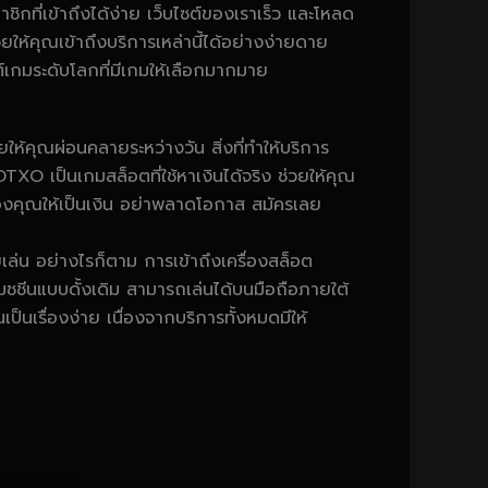
กที่เข้าถึงได้ง่าย เว็บไซต์ของเราเร็ว และโหลด
ให้คุณเข้าถึงบริการเหล่านี้ได้อย่างง่ายดาย
์เกมระดับโลกที่มีเกมให้เลือกมากมาย
ให้คุณผ่อนคลายระหว่างวัน สิ่งที่ทำให้บริการ
O เป็นเกมสล็อตที่ใช้หาเงินได้จริง ช่วยให้คุณ
ของคุณให้เป็นเงิน อย่าพลาดโอกาส สมัครเลย
ทยเล่น อย่างไรก็ตาม การเข้าถึงเครื่องสล็อต
มชชีนแบบดั้งเดิม สามารถเล่นได้บนมือถือภายใต้
ป็นเรื่องง่าย เนื่องจากบริการทั้งหมดมีให้