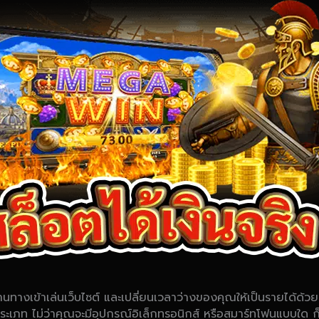
ผ่านทางเข้าเล่นเว็บไซต์ และเปลี่ยนเวลาว่างของคุณให้เป็นรายได
ระเภท ไม่ว่าคุณจะมีอุปกรณ์อิเล็กทรอนิกส์ หรือสมาร์ทโฟนแบบใด ก