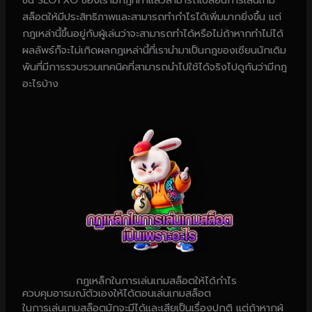
ขึ้น SLOTXO ของเรามีกฎที่ทำแล้วสามารถเปลี่ยนการเล่นเกม
สล็อตให้มีประสิทธิภาพและสามารถทำกำไรได้เพิ่มมากยิ่งขึ้น แต่
กฎเหล่านี้ขึ้นอยู่กับผู้เล่นว่าจะสามารถทำได้หรือไม่ถ้าหากทำไม่ได้
ผลลัพธ์ก็จะไม่เกิดผลกฎเหล่านี้ที่เรานำมาเป็นกฎของเซียนนักเดิม
พันที่มีการรวบรวมเทคนิคที่สามารถนำไปใช้ได้จริงไปดูกันว่ามีกฎ
อะไรบ้าง
กฎเหล็กในการเล่นเกมสล็อตให้ได้กำไร
ควบคุมอารมณ์ตัวเองให้ได้ตอนเล่นเกมสล็อต
ในการเล่นเกมสล็อตมักจะมีได้และเสียเป็นเรื่องปกติ แต่ถ้าหากผู้