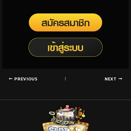
PREVIOUS
NEXT