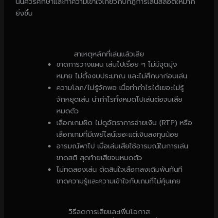
นั้นควรศึกษาและทำความเข้าใจเกี่ยวกับกฎการเล่นสล็อตให้มาก
ยิ่งขึ้น
สาเหตุหลักที่เล่นแล้วเสีย
ขาดการวางแผน เล่นไปเรื่อย ๆ ไม่มีจุดมุ่ง
หมาย ไม่ตั้งงบประมาณ และไม่ศึกษาก่อนเล่น
ความโลภ/ไม่รู้จักพอ เมื่อทำกำไรได้เยอะไม่รู้
จักหยุดเล่น นำกำไรทั้งหมดไปเล่นต่อจนเสีย
หมดตัว
เลือกเกมผิด ไม่ดูอัตราการจ่ายเงิน (RTP) หรือ
เลือกเกมที่มีเพย์ไลน์เยอะแต่เงินลงทุนน้อย
อารมณ์พาไป เมื่อเล่นเสียใช้อารมณ์ในการเล่น
ขาดสติ สุดท้ายเสียจนหมดตัว
ไม่ทดลองเล่น ตัดสินใจเลือกลงเดิมพันทันที
ขาดความรู้และความเข้าใจกับเกมที่ไม่คุ้นเคย
วิธีลดการเสียและเพิ่มโอกาส