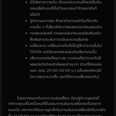
มีวินัยทางการเงิน ตั้งงบประมาณตั้งแต่เริ่มต้น
ยอมเสียในงบที่ตั้งไว้และถอนกำไรออกทันที
เมื่อได้
รู้จักเกมมากพอ ศึกษาทำความเข้าใจเกี่ยวกับ
เกมนั้น ๆ ที่เลือกให้มากพอสมควรก่อนเล่นจริง
ทดลองเล่นฟรี ทดลองเล่นก่อนลงเดิมพันจริง
ฝึกฝนหาประสบการณ์และความคุ้นเคย
เปลี่ยนเกม เปลี่ยนเกมทันทีเมื่อรู้สึกว่าเกมนั้นไม่
ได้กำไร แต่ต้องทดลองเล่นกันเลือกเกมนั้น
เลือกเวลาเล่นที่เหมาะสม บางคนเชื่อว่าเวลาไม่มี
ผลแต่แท้จริงแล้วมีผลอย่างมาก ช่วงที่มีคนเล่น
เยอะ (เช่น 20:00-02:00 น.) แจ็คพอตใหญ่มี
โอกาสแตกมากขึ้น (แต่ก็มีความเสี่ยงเช่นกัน)
ไม่อยากหมดตัวจากการเล่นสล็อต ต้องรู้จักกฎเหล่านี้
ถ้าหากคุณเป็นหนึ่งคนที่ชื่นชอบการเล่นเกมสล็อตแต่ไม่อยาก
หมดตัว อยากหาวิธีและกฎเหล็กในการเล่นเกมสล็อตให้ดีมากยิ่ง