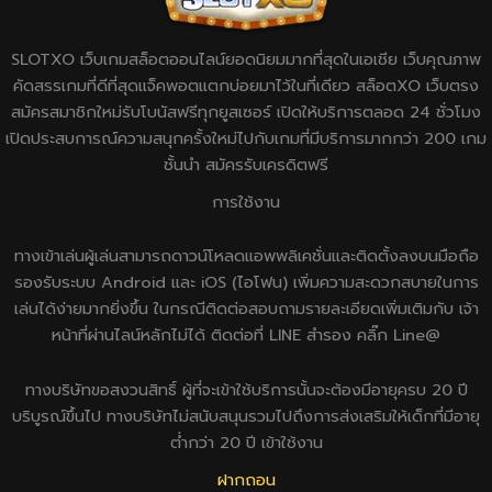
SLOTXO เว็บเกมสล็อตออนไลน์ยอดนิยมมากที่สุดในเอเชีย เว็บคุณภาพ
คัดสรรเกมที่ดีที่สุดแจ็คพอตแตกบ่อยมาไว้ในที่เดียว สล็อตXO เว็บตรง
สมัครสมาชิกใหม่รับโบนัสฟรีทุกยูสเซอร์ เปิดให้บริการตลอด 24 ชั่วโมง
เปิดประสบการณ์ความสนุกครั้งใหม่ไปกับเกมที่มีบริการมากกว่า 200 เกม
ชั้นนำ สมัครรับเครดิตฟรี
การใช้งาน
ทางเข้าเล่นผู้เล่นสามารถดาวน์โหลดแอพพลิเคชั่นและติดตั้งลงบนมือถือ
รองรับระบบ Android และ iOS (ไอโฟน) เพิ่มความสะดวกสบายในการ
เล่นได้ง่ายมากยิ่งขึ้น ในกรณีติดต่อสอบถามรายละเอียดเพิ่มเติมกับ เจ้า
หน้าที่ผ่านไลน์หลักไม่ได้ ติดต่อที่ LINE สำรอง คลิ๊ก Line@
ทางบริษัทขอสงวนสิทธิ์ ผู้ที่จะเข้าใช้บริการนั้นจะต้องมีอายุครบ 20 ปี
บริบูรณ์ขึ้นไป ทางบริษัทไม่สนับสนุนรวมไปถึงการส่งเสริมให้เด็กที่มีอายุ
ต่ำกว่า 20 ปี เข้าใช้งาน
ฝากถอน