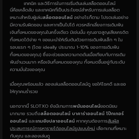
เทคนิค และวิธีการในการเริ่มต้นเล่นสล็อตออนไลน์
นี่คือเคล็ดลับ และเทคนิคที่เป็นประโยชน์สำหรับการเล่นสล็อต
เหมาะสำหรับผู้เล่น
สล็อตออนไลน์
อย่างไรก็ตาม โปรดเล่นอย่าง
มีความรับผิดชอบ และหากเป็นไปได้ ควรหลีกเลี่ยงการเดิมพัน
เงินทั้งหมดของคุณในครั้งเดียว มิเช่นนั้น คุณอาจสูญเสียเครดิต
ทั้งหมดได้ง่าย ๆ ขอแนะนำให้เริ่มต้นด้วยการเดิมพันเล็ก ๆ ใน
รอบแรก ๆ (โดย ideally ประมาณ 1-10% ของการเดิมพัน
ทั้งหมดของคุณ) ซึ่งจะช่วยลดความกดดันเมื่อเทียบกับการเดิม
พันจำนวนมาก หรือเงินทั้งหมดของคุณ ทั้งหมดขึ้นอยู่กับระดับ
ความมั่นใจของคุณ
เมื่อคุณพร้อมแล้ว ลองเล่นสล็อตออนไลน์ดู ขอให้โชคดี และขอ
ให้ทุกคนร่ำรวย
นอกจากนี้ SLOTXO ยังมีเกมการ
พนันออนไลน์
ยอดนิยม
มากมาย รวมถึง
สล็อตออนไลน์
บาคาร่าออนไลน์
โป๊กเกอร์
ออนไลน์
และ
เกมยิงปลาออนไลน์
หากคุณต้องการ
สัมผัส
ประสบการณ์การหารายได้ออนไลน์รูปแบบใหม่
เลือกเกมที่เหมาะ
กับคุณ และลองเล่นดู