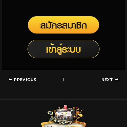
PREVIOUS
NEXT