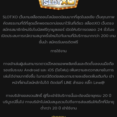
SLOTXO เว็บเกมสล็อตออนไลน์ยอดนิยมมากที่สุดในเอเชีย เว็บคุณภาพ
คัดสรรเกมที่ดีที่สุดแจ็คพอตแตกบ่อยมาไว้ในที่เดียว สล็อตXO เว็บตรง
สมัครสมาชิกใหม่รับโบนัสฟรีทุกยูสเซอร์ เปิดให้บริการตลอด 24 ชั่วโมง
เปิดประสบการณ์ความสนุกครั้งใหม่ไปกับเกมที่มีบริการมากกว่า 200 เกม
ชั้นนำ สมัครรับเครดิตฟรี
การใช้งาน
ทางเข้าเล่นผู้เล่นสามารถดาวน์โหลดแอพพลิเคชั่นและติดตั้งลงบนมือถือ
รองรับระบบ Android และ iOS (ไอโฟน) เพิ่มความสะดวกสบายในการ
เล่นได้ง่ายมากยิ่งขึ้น ในกรณีติดต่อสอบถามรายละเอียดเพิ่มเติมกับ เจ้า
หน้าที่ผ่านไลน์หลักไม่ได้ ติดต่อที่ LINE สำรอง คลิ๊ก Line@
ทางบริษัทขอสงวนสิทธิ์ ผู้ที่จะเข้าใช้บริการนั้นจะต้องมีอายุครบ 20 ปี
บริบูรณ์ขึ้นไป ทางบริษัทไม่สนับสนุนรวมไปถึงการส่งเสริมให้เด็กที่มีอายุ
ต่ำกว่า 20 ปี เข้าใช้งาน