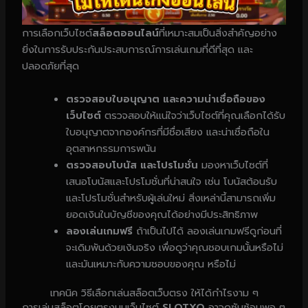
การเลือกเว็บไซต์
สล็อตออนไลน์
ที่เหมาะสมเป็นสิ่งสำคัญอย่าง
ยิ่งในการรับประกันประสบการณ์การเล่นเกมที่ดีที่สุด และ
ปลอดภัยที่สุด
ตรวจสอบใบอนุญาต และความน่าเชื่อถือของ
เว็บไซต์
ตรวจสอบให้แน่ใจว่าเว็บไซต์ที่คุณเลือกได้รับ
ใบอนุญาตจากองค์กรที่มีชื่อเสียง และน่าเชื่อถือใน
อุตสาหกรรมการพนัน
ตรวจสอบโบนัส และโปรโมชั่น
มองหาเว็บไซต์ที่
เสนอโบนัสและโปรโมชั่นที่น่าสนใจ เช่น โบนัสต้อนรับ
และโปรโมชั่นสำหรับผู้เล่นใหม่ สิ่งเหล่านี้สามารถเพิ่ม
ยอดเงินในบัญชีของคุณได้อย่างมีประสิทธิภาพ
ลองเล่นเกมฟรี
ถ้าเป็นไปได้ ลองเล่นเกมฟรีดูก่อนที่
จะเดิมพันด้วยเงินจริง เพื่อดูว่าคุณชอบเกมนั้นหรือไม่
และมันเหมาะกับความชอบของคุณ หรือไม่
เทคนิค วิธีเลือกเล่นสล็อตเว็บตรง ให้ได้กำไรงาม ๆ
การเล่นสล็อตโดยตรงบนเว็บไซต์
SLOTXO
อาจดูซับซ้อนพอ ๆ