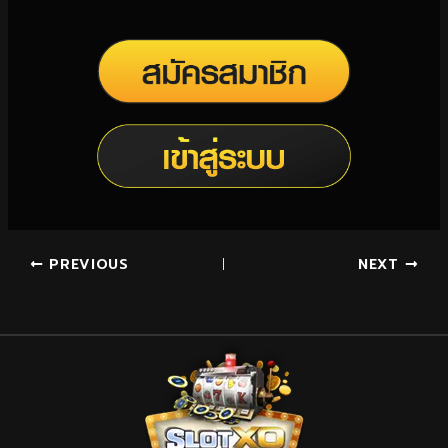
PREVIOUS
NEXT