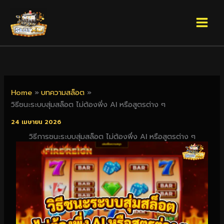
Skip
to
content
Home
บทความสล็อต
วิธีชนะระบบสุ่มสล็อต ไม่ต้องพี่ง AI หรือสูตรต่าง ๆ
24 เมษายน 2026
วิธีการชนะระบบสุ่มสล็อต ไม่ต้องพึ่ง AI หรือสูตรต่าง ๆ