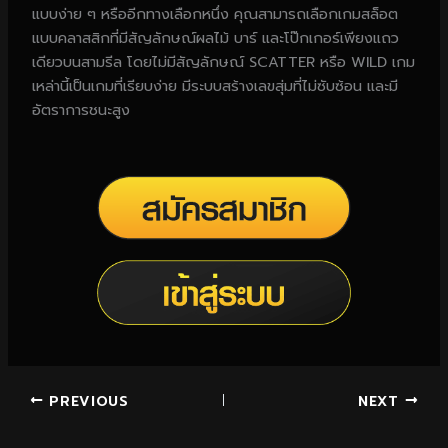
แบบง่าย ๆ หรืออีกทางเลือกหนึ่ง คุณสามารถเลือกเกมสล็อต
แบบคลาสสิกที่มีสัญลักษณ์ผลไม้ บาร์ และโป๊กเกอร์เพียงแถว
เดียวบนสามรีล โดยไม่มีสัญลักษณ์ SCATTER หรือ WILD เกม
เหล่านี้เป็นเกมที่เรียบง่าย มีระบบสร้างเลขสุ่มที่ไม่ซับซ้อน และมี
อัตราการชนะสูง
PREVIOUS
NEXT