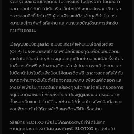
รวดเร็ว และความปลอดภัย ไม่ต้องแชร์ ไม่ต้องฝาก ไม่ต้องทำ
ยอด ถอนได้ทันที ได้เงินจริง เว็บไซต์ใช้ระบบสมัครสมาชิก และ
ตรวจสอบสิทธิ์อัตโนมัติ ผู้เล่นเพียงแค่ป้อนข้อมูลที่จำเป็น เช่น
หมายเลขโทรศัพท์ รหัสผ่าน และหมายเลขบัญชีธนาคารสำหรับ
การทำธุรกรรม
เมื่อคุณป้อนข้อมูลแล้ว ระบบจะส่งรหัสผ่านแบบใช้ครั้งเดียว
(OTP) ไปยังหมายเลขโทรศัพท์มือถือของคุณเพื่อยืนยันตัวตน
ภายในไม่กี่วินาที บัญชีของคุณจะถูกเปิดใช้งาน และมีสิทธิ์รับโปร
โมชั่นเครดิตฟรี หลังจากสมัครแล้ว ผู้เล่นสามารถเข้าสู่ระบบและ
ไปยังหน้าโปรโมชั่นเพื่อป้อนโค้ดเครดิตฟรี เราอาจแจกรหัสให้กับ
สมาชิกผ่านทางเว็บไซต์หรือกิจกรรมพิเศษ เพียงแค่คัดลอก และ
วางรหัสเพื่อรับเครดิตในบัญชีของคุณได้ทันทีโดยไม่ต้องรอการ
อนุมัติจากเจ้าหน้าที่ หรือส่งคำขอไปยังผู้ดูแลระบบ กระบวนการ
ทั้งหมดเป็นแบบอัตโนมัติและใช้งานได้ทั้งบนโทรศัพท์มือถือ และ
คอมพิวเตอร์ ทำให้การเข้าถึงเครดิตฟรีเป็นเรื่องง่าย
วิธีสมัคร SLOTXO เพื่อรับโค้ดเครดิตฟรี ทำได้ไม่ยาก
หากคุณต้องการรับ
โค้ดเครดิตฟรี
SLOTXO
แต่ยังไม่ได้