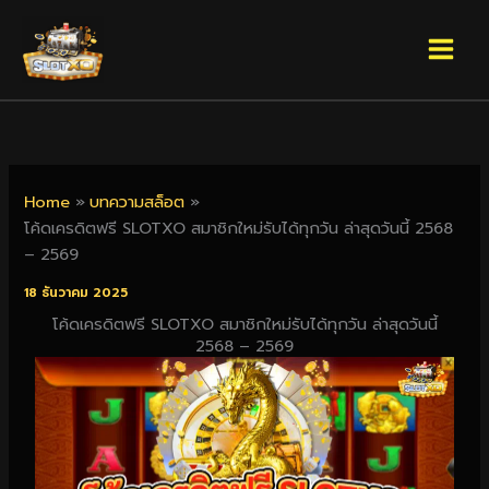
Skip
to
content
Home
บทความสล็อต
โค้ดเครดิตฟรี SLOTXO สมาชิกใหม่รับได้ทุกวัน ล่าสุดวันนี้ 2568
– 2569
18 ธันวาคม 2025
โค้ดเครดิตฟรี SLOTXO สมาชิกใหม่รับได้ทุกวัน ล่าสุดวันนี้
2568 – 2569