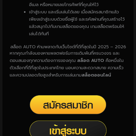
อีเมล หรือหมายเลขโทรศัพท์ที่คุณให้ไว้​
เข้าสู่ระบบ และเริ่มเล่นได้เลย เมื่อสมัครสมาชิกแล้ว
เพียงเข้าสู่ระบบด้วยชื่อผู้ใช้ และรหัสผ่านที่คุณสร้างไว้
แล้วสนุกไปกับเกมสล็อตของคุณ เกมสล็อตพร้อมให้
เล่นได้ทันที
สล็อต AUTO ห้ามพลาดกับเว็บไซต์ที่ดีที่สุดในปี 2025 – 2026
หากคุณกำลังมองหาแพลตฟอร์มการเดิมพันที่ครบวงจร และ
ตอบสนองทุกความต้องการของคุณ
สล็อต
AUTO
คือหนึ่งใน
ตัวเลือกที่ดีที่สุดในประเทศไทย มอบความสะดวกสบาย ความเร็ว
และความปลอดภัยสูงสำหรับการเล่นเกม
สล็อตออนไลน์