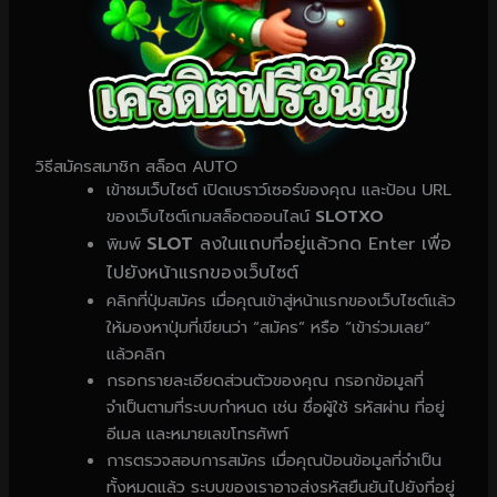
วิธีสมัครสมาชิก สล็อต AUTO
เข้าชมเว็บไซต์ เปิดเบราว์เซอร์ของคุณ และป้อน URL
ของเว็บไซต์เกมสล็อตออนไลน์
SLOTXO
SLOT
ลงในแถบที่อยู่แล้วกด Enter เพื่อ
พิมพ์
ไปยังหน้าแรกของเว็บไซต์
คลิกที่ปุ่มสมัคร เมื่อคุณเข้าสู่หน้าแรกของเว็บไซต์แล้ว
ให้มองหาปุ่มที่เขียนว่า “สมัคร” หรือ “เข้าร่วมเลย”
แล้วคลิก
กรอกรายละเอียดส่วนตัวของคุณ กรอกข้อมูลที่
จำเป็นตามที่ระบบกำหนด เช่น ชื่อผู้ใช้ รหัสผ่าน ที่อยู่
อีเมล และหมายเลขโทรศัพท์
การตรวจสอบการสมัคร เมื่อคุณป้อนข้อมูลที่จำเป็น
ทั้งหมดแล้ว ระบบของเราอาจส่งรหัสยืนยันไปยังที่อยู่