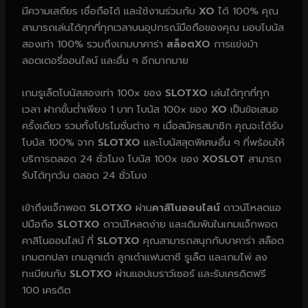
มีความเสถียร เชื่อถือได้ และใช้งานร่วมกับ
XO
ได้ 100% คุณ
สามารถเล่นได้ทุกที่ทุกเวลาบนอุปกรณ์มือถือของคุณ มอบโบนัส
สองเท่า 100% รวมถึงเกมบาคาร่า
สล็อต
XO
การแข่งม้า
ลอตเตอรี่ออนไลน์ และอื่น ๆ อีกมากมาย
เกมรูเล็ตโบนัสสองเท่า 100x ของ
SLOTXO
เล่นได้ทุกที่ทุก
เวลา ฝากขั้นต่ำเพียง 1 บาท โบนัส 100x ของ
XO
เป็นข้อเสนอ
ครั้งเดียว รวมทั้งโปรโมชั่นต่าง ๆ เมื่อสมัครสมาชิก คุณจะได้รับ
โบนัส 100% จาก
SLOTXO
และโบนัสสุดพิเศษอื่น ๆ ที่พร้อมให้
บริการตลอด 24 ชั่วโมง โบนัส 100x ของ
XOSLOT
สามารถ
รับได้ทุกวัน ตลอด 24 ชั่วโมง
เข้าถึงแจ็กพอต
SLOTXO
ผ่าน
คาสิโนออนไลน์
ดาวน์โหลดแอ
ปมือถือ
SLOTXO
ดาวน์โหลดง่าย และเดิมพันในเกมแจ็กพอต
คาสิโนออนไลน์ ที่
SLOTXO
คุณสามารถสนุกกับบาคาร่า สล็อต
เกมตกปลา เกมลูกเต๋า ลูกเต๋าแฟนตาซี รูเล็ต และเกมไพ่ ลง
ทะเบียนกับ
SLOTXO
ผ่านแอปเบราว์เซอร์ และรับเครดิตฟรี
100 เครดิต